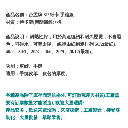
產品名稱：台孟牌 SP 紙卡 手縫線
材質：特多龍(聚酯纖維)+棉
產品說明： 耐熱性好，用於高速縫紉和耐久壓燙，不會退
色，可碰水，可曬太陽。 線徑由細到粗排列 50/2(最細)、
40/2、30/3、20/3、20/6、20/9、20/12(最粗)。
功能：車縫、手縫
適用：手縫皮革、皮包的厚度。
各種產品除了庫存固定規格外, 可訂做寬度與材質(工廠需
要有訂購數量才能製造), 歡迎大量選購~
產品繁多，歡迎來電洽詢，來店採購，工廠製造，接受客
制化、大量批發、單顆零售。