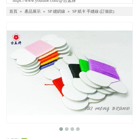
https://www.youtube.com/@台孟牌
首頁
»
產品展示
»
SP 縫紉線
»
SP 紙卡 手縫線 (訂做款)