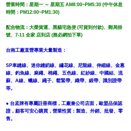
營業時間：星期一 ～ 星期五 AM8:00~PM5:30 (中午休息
時間：PM12:00~PM1:30)
配合物流
：大榮貨運、黑貓宅急便 (可貨到付款)、郵局掛
號、7-11 全家 店到店 (務必網拍下單)
台南工廠直營專業大量製造：
SP車縫線、迷你縫紉線、繡花線、尼龍線、伸縮線、金蔥
線、釣魚線、麻繩、棉繩、五色線、紅紗線、中國結、流
蘇、A線、蠟線、繩子、鬆緊帶、織帶、緞帶、識別證帶
等。
● 台孟牌有專屬註冊商標，工廠兼公司店面，歐盟品保認
證，顧客可安心購買，營業性質：製造、外銷、批發、零
售。