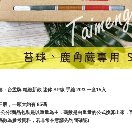
：台孟牌 精緻新款 迷你 SP線 手縫 20/3 一盒15入
三股，一顆大約有 85碼
=90公分❗️商品包裝是以重量為主，碼數是由重量的公式換算出
碼數為參考資料，若非常在意請先詢問確認)