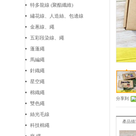
特多龍線 (聚酯纖維)
繡花線、人造絲、包邊線
金蔥線、繩
五彩段染線、繩
蓬蓬繩
馬編繩
針織繩
星空繩
棉織繩
分享到:
雙色繩
絲光毛線
產品描
科技棉繩