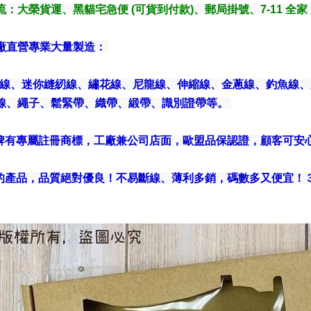
流
：大榮貨運、黑貓宅急便 (可貨到付款)、郵局掛號、7-11 全家 
廠直營專業大量製造：
縫線、迷你縫紉線、繡花線、尼龍線、伸縮線、金蔥線、釣魚線
線、繩子、鬆緊帶、織帶、緞帶、識別證帶等。
孟牌有專屬註冊商標，工廠兼公司店面，歐盟品保認證，顧客可
們的產品，品質絕對優良！不易斷線、薄利多銷，碼數多又便宜！