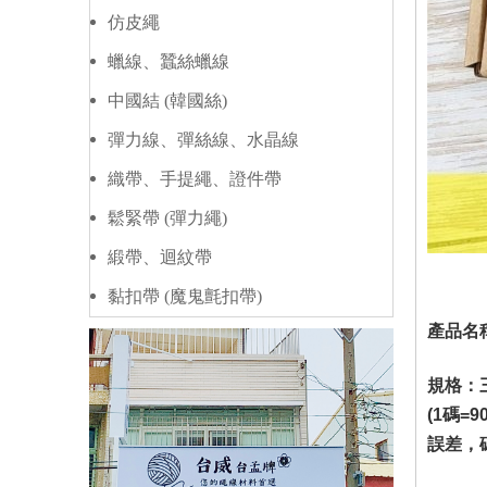
仿皮繩
蠟線、蠶絲蠟線
中國結 (韓國絲)
彈力線、彈絲線、水晶線
織帶、手提繩、證件帶
鬆緊帶 (彈力繩)
緞帶、迴紋帶
黏扣帶 (魔鬼氈扣帶)
產品名稱
規格：
(1碼
誤差，