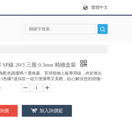
繁體中文
搜索
 SP線 20/3 三股 0.3mm 精緻盒裝
為配色困擾嗎？鹿角蕨、苔球植物上板專用線，終於推出
15色囉‼️迷你款一組方便攜帶又美觀，貼心解決您的煩惱~
：
詢價
加入詢價籃