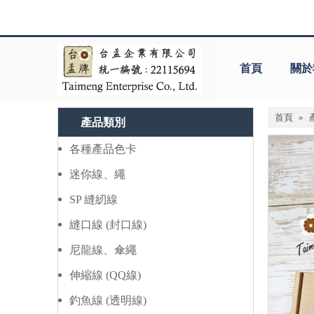
首頁
關於
首頁
»
產品類別
各種產品色卡
迷你線、繩
SP 縫紉線
縫口線 (封口線)
尼龍線、傘繩
伸縮線 (QQ線)
釣魚線 (透明線)