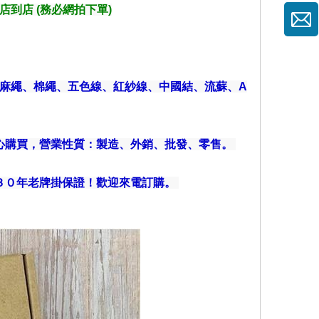
店到店 (務必網拍下單)
、麻繩、棉繩、五色線、紅紗線、中國結、流蘇、A
安心購買，營業性質：製造、外銷、批發、零售。
３０年老牌掛保證！歡迎來電訂購。