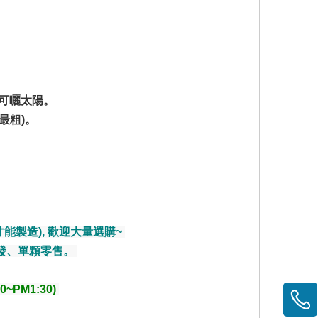
可曬太陽。
(最粗)。
能製造), 歡迎大量選購~
發、單顆零售。
~PM1:30)