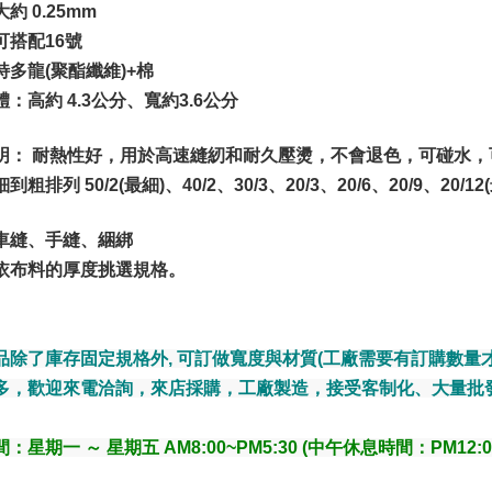
約 0.25mm
可搭配16號
特多龍(聚酯纖維)+棉
：高約 4.3公分、寬約3.6公分
明： 耐熱性好，用於高速縫紉和耐久壓燙，不會退色，可碰水，
粗排列 50/2(最細)、40/2、30/3、20/3、20/6、20/9、20/12
車縫、手縫、綑綁
依布料的厚度挑選規格。
品除了庫存固定規格外, 可訂做寬度與材質(工廠需要有訂購數量才
多，歡迎來電洽詢，來店採購，工廠製造，接受客制化、大量批
：星期一 ～ 星期五 AM8:00~PM5:30 (中午休息時間：PM12:00