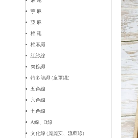
麻 繩
苧 麻
亞 麻
棉 繩
棉麻繩
紅紗線
肉粽繩
特多龍繩 (童軍繩)
五色線
六色線
七色線
A線、B線
文化線 (麗麗安、流蘇線)