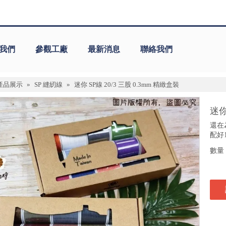
我們
參觀工廠
最新消息
聯絡我們
產品展示
»
SP 縫紉線
»
迷你 SP線 20/3 三股 0.3mm 精緻盒裝
迷你
還在
配好
數量