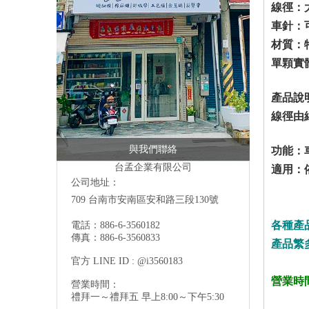
線徑：大
車針：
材質：
單顆實體
產品說
線徑由細到
與我們聯絡
功能：
台孟企業有限公司
適用：
公司地址：
709 台南市安南區安和路三段130號
各種產
電話：886-6-3560182
傳真：886-6-3560833
產品繁
官方 LINE ID : @i3560183
營業時間
營業時間：
禮拜一～禮拜五 早上8:00～下午5:30