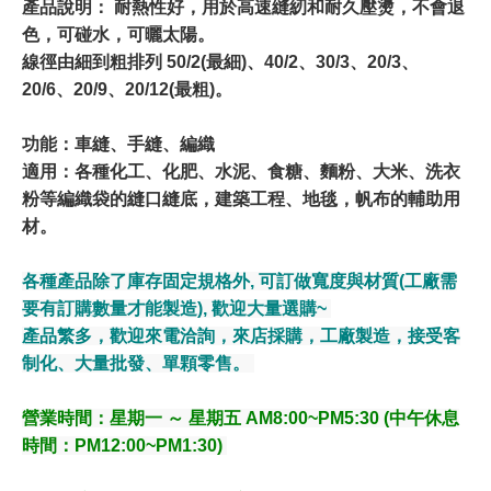
產品說明： 耐熱性好，用於高速縫紉和耐久壓燙，不會退
色，可碰水，可曬太陽。
線徑由細到粗排列 50/2(最細)、40/2、30/3、20/3、
20/6、20/9、20/12(最粗)。
功能：車縫、手縫、編織
適用：各種化工、化肥、水泥、食糖、麵粉、大米、洗衣
粉等編織袋的縫口縫底，建築工程、地毯，帆布的輔助用
材。
各種產品除了庫存固定規格外, 可訂做寬度與材質(工廠需
要有訂購數量才能製造), 歡迎大量選購~
產品繁多，歡迎來電洽詢，來店採購，工廠製造，接受客
制化、大量批發、單顆零售。
營業時間：星期一 ～ 星期五 AM8:00~PM5:30 (中午休息
時間：PM12:00~PM1:30)