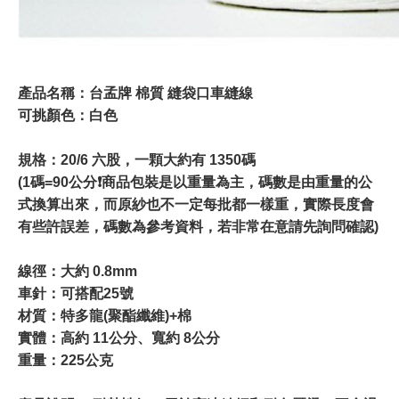
產品名稱：台孟牌 棉質 縫袋口車縫線
可挑顏色：白色
規格：20/6 六股，一顆大約有 1350碼
(1碼=90公分❗️商品包裝是以重量為主，碼數是由重量的公
式換算出來，而原紗也不一定每批都一樣重，實際長度會
有些許誤差，碼數為參考資料，若非常在意請先詢問確認)
線徑：大約 0.8mm
車針：可搭配25號
材質：特多龍(聚酯纖維)+棉
實體：高約 11公分、寬約 8公分
重量：225公克