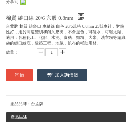
分享到:
棉質 縫口線 20/6 六股 0.8mm
台孟牌 棉質 縫袋口 車縫線 白色 20/6規格 0.8mm 25號車針，耐熱
性好，用於高速縫紉和耐久壓燙，不會退色，可碰水，可曬太陽。
適用：各種化工、化肥、水泥、食糖、麵粉、大米、洗衣粉等編織
袋的縫口縫底，建築工程、地毯，帆布的輔助用材。
數量：
詢價
加入詢價籃
產品品牌：
台孟牌
產品描述