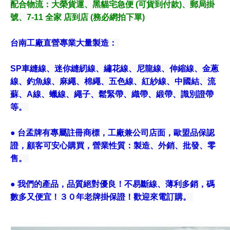
配合物流
：大榮貨運、黑貓宅急便 (可貨到付款)、郵局掛
號、7-11 全家 店到店 (務必網拍下單)
台南工廠直營專業大量製造：
SP車縫線、迷你縫紉線、繡花線、尼龍線、伸縮線、金蔥
線、釣魚線、麻繩、棉繩、五色線、紅紗線、中國結、流
蘇、A線、蠟線、繩子、鬆緊帶、織帶、緞帶、識別證帶
等。
● 台孟牌有專屬註冊商標，工廠兼公司店面，歐盟品保認
證，顧客可安心購買，營業性質：製造、外銷、批發、零
售。
● 我們的產品，品質絕對優良！不易斷線、薄利多銷，碼
數多又便宜！３０年老牌掛保證！歡迎來電訂購。