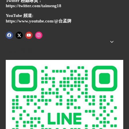
Twitter 粉絲專頁：
https://twitter.com/taimeng18
YouTube 頻道:
https://www.youtube.com/@台孟牌
快速導航