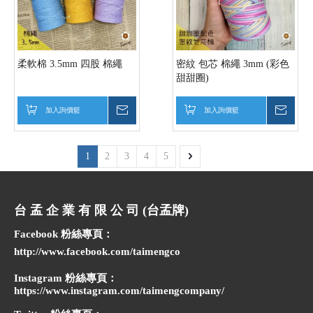
柔軟棉 3.5mm 四股 棉繩
密紋 包芯 棉繩 3mm (彩色
甜甜圈)
加入詢價籃
詢價
加入詢價籃
詢價
1
2
3
4
5
台 孟 企 業 有 限 公 司 (台孟牌)
Facebook 粉絲專頁：
http://www.facebook.com/taimengco
Instagram 粉絲專頁：
https://www.instagram.com/taimengcompany/