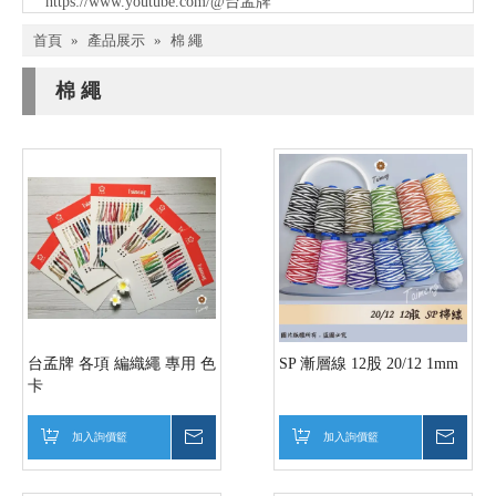
https://www.youtube.com/@台孟牌
首頁
»
產品展示
»
棉 繩
棉 繩
台孟牌 各項 編織繩 專用 色
SP 漸層線 12股 20/12 1mm
卡
加入詢價籃
詢價
加入詢價籃
詢價