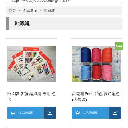
https://www.youtube.com/@台孟牌
首頁
»
產品展示
»
針織繩
針織繩
台孟牌 各項 編織繩 專用 色
針織繩 5mm 20色 夢幻配色
卡
(大包裝)
加入詢價籃
詢價
加入詢價籃
詢價