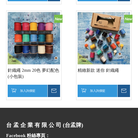
針織繩 2mm 20色 夢幻配色
精緻新款 迷你 針織繩
(小包裝)
加入詢價籃
詢價
加入詢價籃
詢價
台 孟 企 業 有 限 公 司 (台孟牌)
Facebook 粉絲專頁：