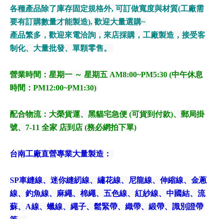
各種產品除了庫存固定規格外, 可訂做寬度與材質(工廠需
要有訂購數量才能製造), 歡迎大量選購~
產品繁多，歡迎來電洽詢，來店採購，工廠製造，接受客
制化、大量批發、單顆零售。
營業時間：星期一 ～ 星期五 AM8:00~PM5:30 (中午休息
時間：PM12:00~PM1:30)
配合物流
：大榮貨運、黑貓宅急便 (可貨到付款)、郵局掛
號、7-11 全家 店到店 (務必網拍下單)
台南工廠直營專業大量製造：
SP車縫線、迷你縫紉線、繡花線、尼龍線、伸縮線、金蔥
線、釣魚線、麻繩、棉繩、五色線、紅紗線、中國結、流
蘇、A線、蠟線、繩子、鬆緊帶、織帶、緞帶、識別證帶