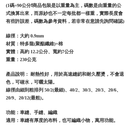
(1碼=90公分❗️商品包裝是以重量為主，碼數是由重量的公
式換算出來，而原紗也不一定每批都一樣重，實際長度會
有些許誤差，碼數為參考資料，若非常在意請先詢問確認)
線徑：大約 0.9mm
材質：特多龍(聚酯纖維)+棉
實體：高約 12.2公分、寬約7公分
重量：230公克
產品說明： 耐熱性好，用於高速縫紉和耐久壓燙，不會退
色，可碰水，可曬太陽。
線徑由細到粗排列 50/2(最細)、40/2、30/3、20/3、20/6、
20/9、20/12(最粗)。
功能：車縫、手縫、編織
適用：車縫有厚度的布料，也可編織小物，萬用功能。