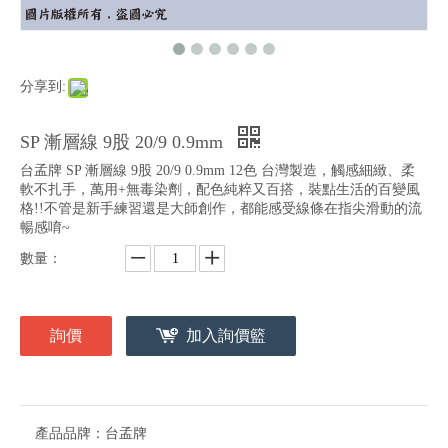
分享到:
SP 漸層線 9股 20/9 0.9mm
台孟牌 SP 漸層線 9股 20/9 0.9mm 12色 台灣製造，觸感細緻、柔
軟不扎手，萬用+無毒染劑，配色純粹又百搭，裝點生活的百變風
格!!不管是新手練習還是大師創作，都能感受線條在指尖滑動的流
暢感唷~
數量：
詢價
加入詢價籃
產品品牌：
台孟牌