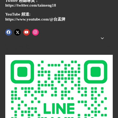
Twitter 粉絲專頁：
https://twitter.com/taimeng18
YouTube 頻道:
https://www.youtube.com/@台孟牌
快速導航