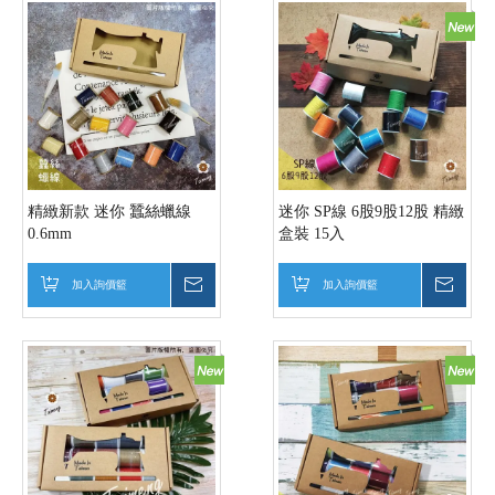
精緻新款 迷你 蠶絲蠟線
迷你 SP線 6股9股12股 精緻
0.6mm
盒裝 15入
加入詢價籃
詢價
加入詢價籃
詢價