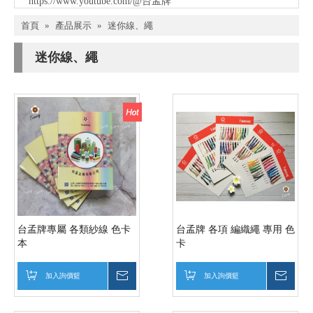
https://www.youtube.com/@台孟牌
首頁
»
產品展示
»
迷你線、繩
迷你線、繩
台孟牌專屬 各類紗線 色卡
台孟牌 各項 編織繩 專用 色
本
卡
加入詢價籃
詢價
加入詢價籃
詢價