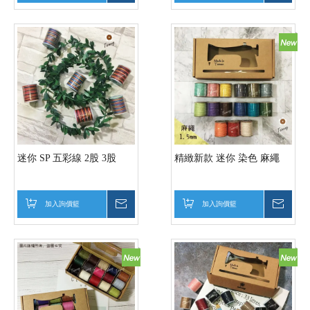
迷你 SP 五彩線 2股 3股
精緻新款 迷你 染色 麻繩
加入詢價籃
詢價
加入詢價籃
詢價