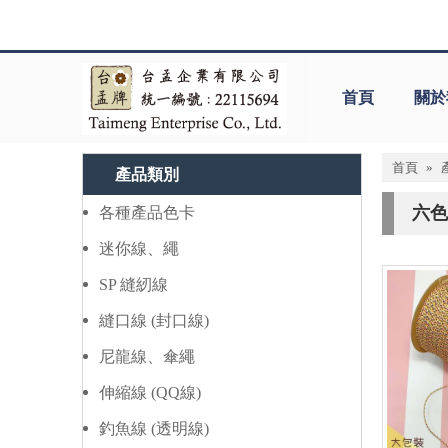
首頁
關於
首頁
»
產品類別
六色
各種產品色卡
迷你線、繩
SP 縫紉線
縫口線 (封口線)
尼龍線、傘繩
伸縮線 (QQ線)
釣魚線 (透明線)