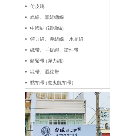
仿皮繩
蠟線、蠶絲蠟線
中國結 (韓國絲)
彈力線、彈絲線、水晶線
織帶、手提繩、證件帶
鬆緊帶 (彈力繩)
緞帶、迴紋帶
黏扣帶 (魔鬼氈扣帶)