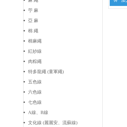
麻 繩
加
苧 麻
亞 麻
棉 繩
棉麻繩
紅紗線
肉粽繩
特多龍繩 (童軍繩)
五色線
六色線
七色線
A線、B線
文化線 (麗麗安、流蘇線)