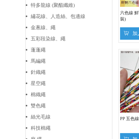
特多龍線 (聚酯纖維)
六色線 鮮
繡花線、人造絲、包邊線
裝)
金蔥線、繩
加
五彩段染線、繩
蓬蓬繩
馬編繩
針織繩
星空繩
棉織繩
雙色繩
絲光毛線
PP 五色
科技棉繩