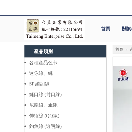
首頁
關於
首頁
»
產品類別
各種產品色卡
迷你線、繩
SP 縫紉線
縫口線 (封口線)
尼龍線、傘繩
伸縮線 (QQ線)
釣魚線 (透明線)