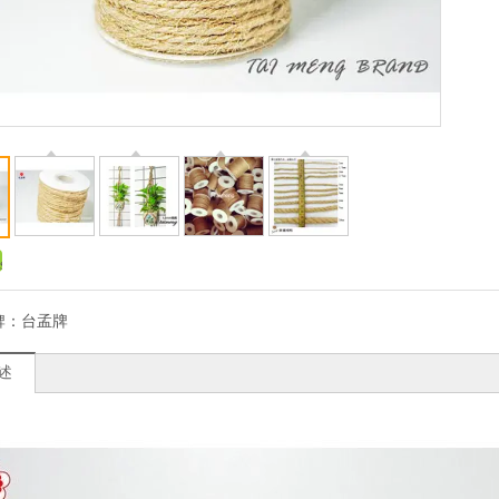
牌：
台孟牌
述