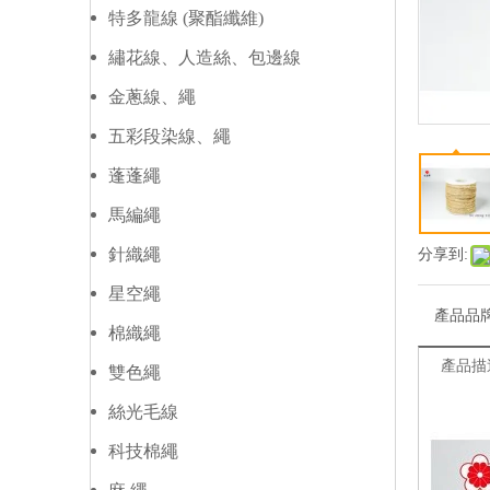
特多龍線 (聚酯纖維)
繡花線、人造絲、包邊線
金蔥線、繩
五彩段染線、繩
蓬蓬繩
馬編繩
針織繩
分享到:
星空繩
產品品
棉織繩
產品描
雙色繩
絲光毛線
科技棉繩