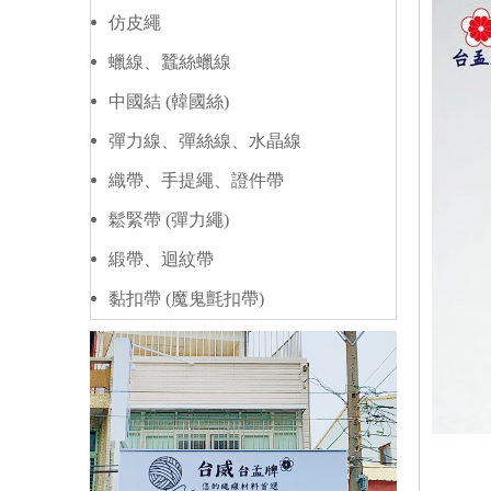
仿皮繩
蠟線、蠶絲蠟線
中國結 (韓國絲)
彈力線、彈絲線、水晶線
織帶、手提繩、證件帶
鬆緊帶 (彈力繩)
緞帶、迴紋帶
黏扣帶 (魔鬼氈扣帶)