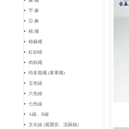
麻 繩
苧 麻
亞 麻
棉 繩
棉麻繩
紅紗線
肉粽繩
特多龍繩 (童軍繩)
五色線
六色線
七色線
A線、B線
文化線 (麗麗安、流蘇線)