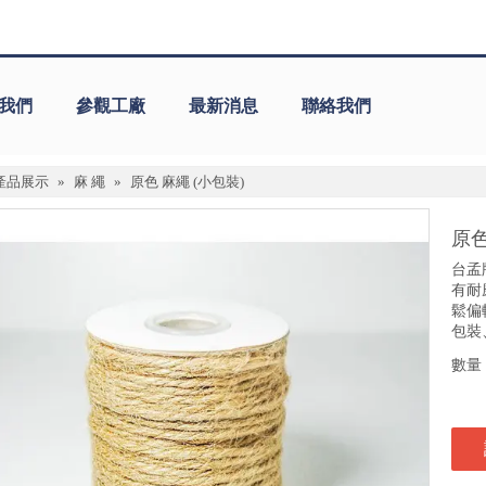
我們
參觀工廠
最新消息
聯絡我們
產品展示
»
麻 繩
»
原色 麻繩 (小包裝)
原色
台孟
有耐
鬆偏
包裝
數量