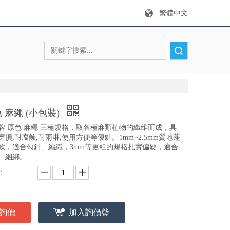
繁體中文
搜索
 麻繩 (小包裝)
牌 原色 麻繩 三種規格，取各種麻類植物的纖維而成，具
磨損,耐腐蝕,耐雨淋,使用方便等優點。1mm~2.5mm質地蓬
軟，適合勾針、編織，3mm等更粗的規格扎實偏硬，適合
、綑綁。
：
詢價
加入詢價籃