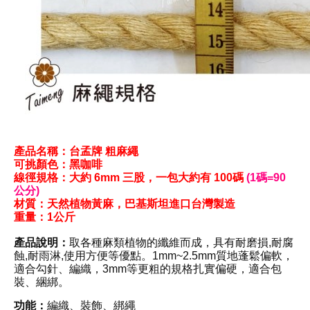
產品名稱：台孟牌 粗
麻繩
可挑顏色：黑咖啡
線徑規格
：
大約
6mm
三
股
，
一包
大約
有 100碼
(1碼=90
公分)
材質
：天然植物黃麻
，巴基斯坦進口台灣製造
重量：1公斤
產品說明：
取各種麻類植物的纖維而成，具有耐磨損,耐腐
蝕,耐雨淋,使用方便等優點。1mm~
2.5mm
質地蓬鬆偏軟
，
適合勾針
、
編織
，3mm等更粗的規格扎實偏硬
，適合包
裝
、綑綁
。
功能：
編織
、裝飾
、綁繩