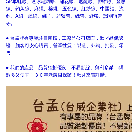
SP車縫線、迷你縫紉線、繡花線、尼龍線、伸縮線、金蔥
線、釣魚線、麻繩、棉繩、五色線、紅紗線、中國結、流
蘇、A線、蠟線、繩子、鬆緊帶、織帶、緞帶、識別證帶
等。
● 台孟牌有專屬註冊商標，工廠兼公司店面，歐盟品保認
證，顧客可安心購買，營業性質：製造、外銷、批發、零
售。
● 我們的產品，品質絕對優良！不易斷線、薄利多銷，碼
數多又便宜！３０年老牌掛保證！歡迎來電訂購。