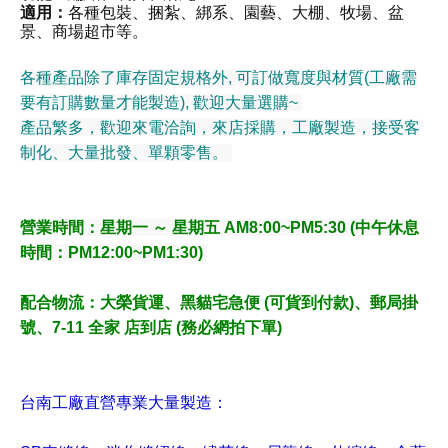
適用：
各種包裝、捆紮、綁系、園藝、大棚、牧場、盆
景、商場超市等。
各種產品除了庫存固定規格外, 可訂做寬度與材質(工廠需
要有訂購數量才能製造), 歡迎大量選購~
產品繁多，歡迎來電洽詢，來店採購，工廠製造，接受客
制化、大量批發、單顆零售。
營業時間：星期一 ～ 星期五 AM8:00~PM5:30 (中午休息
時間：PM12:00~PM1:30)
配合物流
：大榮貨運、黑貓宅急便 (可貨到付款)、郵局掛
號、7-11 全家 店到店 (務必網拍下單)
台南工廠直營專業大量製造：