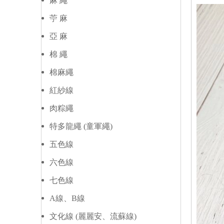
麻 繩
苧 麻
亞 麻
棉 繩
棉麻繩
紅紗線
肉粽繩
特多龍繩 (童軍繩)
五色線
六色線
七色線
A線、B線
文化線 (麗麗安、流蘇線)