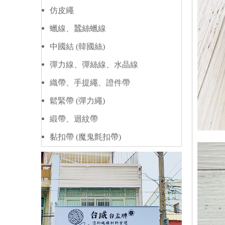
仿皮繩
蠟線、蠶絲蠟線
中國結 (韓國絲)
彈力線、彈絲線、水晶線
織帶、手提繩、證件帶
鬆緊帶 (彈力繩)
緞帶、迴紋帶
黏扣帶 (魔鬼氈扣帶)