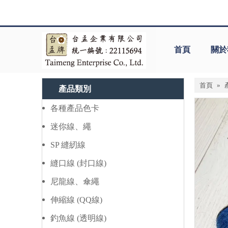
首頁
關於
首頁
»
產品類別
各種產品色卡
迷你線、繩
SP 縫紉線
縫口線 (封口線)
尼龍線、傘繩
伸縮線 (QQ線)
釣魚線 (透明線)