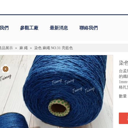
我們
參觀工廠
最新消息
聯絡我們
產品展示
»
麻 繩
»
染色 麻繩 NO.31 亮藍色
染色
台孟牌
的纖
1m
格扎
數量