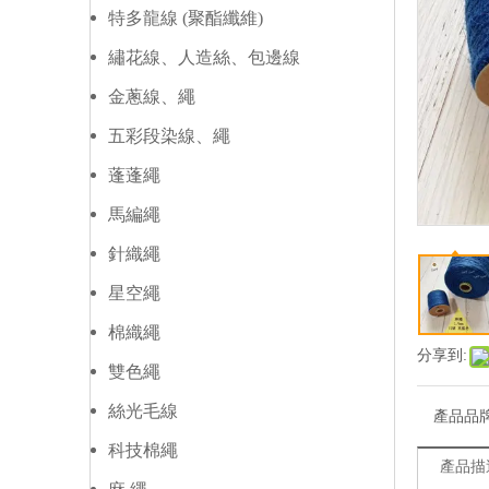
特多龍線 (聚酯纖維)
繡花線、人造絲、包邊線
金蔥線、繩
五彩段染線、繩
蓬蓬繩
馬編繩
針織繩
星空繩
棉織繩
分享到:
雙色繩
絲光毛線
產品品
科技棉繩
產品描