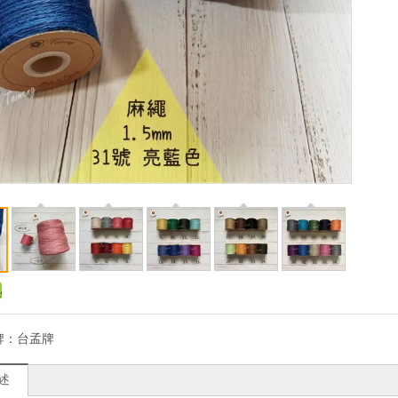
牌：
台孟牌
述