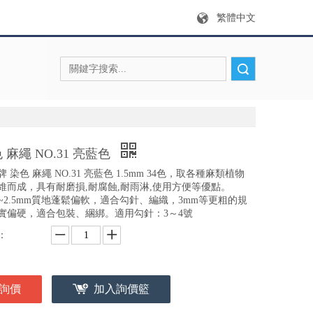
繁體中文
搜索
 麻繩 NO.31 亮藍色
 染色 麻繩 NO.31 亮藍色 1.5mm 34色，取各種麻類植物
維而成，具有耐磨損,耐腐蝕,耐雨淋,使用方便等優點。
m~2.5mm質地蓬鬆偏軟，適合勾針、編織，3mm等更粗的規
實偏硬，適合包裝、綑綁。適用勾針：3～4號
：
詢價
加入詢價籃