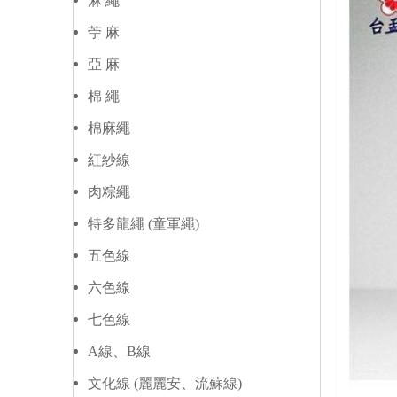
麻 繩
苧 麻
亞 麻
棉 繩
棉麻繩
紅紗線
肉粽繩
特多龍繩 (童軍繩)
五色線
六色線
七色線
A線、B線
文化線 (麗麗安、流蘇線)