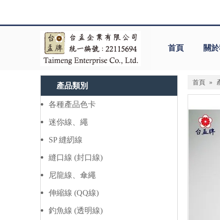
首頁
關於
首頁
»
產品類別
各種產品色卡
迷你線、繩
SP 縫紉線
縫口線 (封口線)
尼龍線、傘繩
伸縮線 (QQ線)
釣魚線 (透明線)