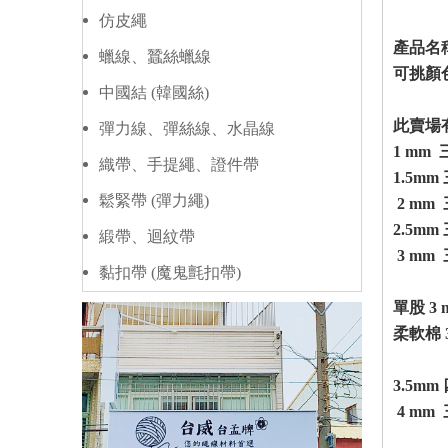
仿皮繩
產品名稱
蠟線、蠶絲蠟線
可挑顏
中國結 (韓國絲)
此賣場
彈力線、彈絲線、水晶線
1 mm
織帶、手提繩、證件帶
1.5m
鬆緊帶 (彈力繩)
2 mm
2.5m
緞帶、迴紋帶
3 mm
黏扣帶 (魔鬼氈扣帶)
單股 3
柔軟棉 
3.5m
4 mm