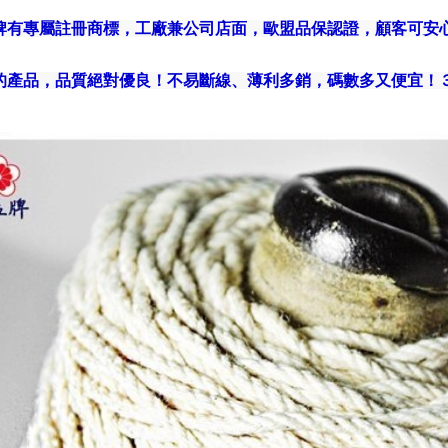
孟牌有專屬註冊商標，工廠兼公司店面，歐盟品保認證，顧客可
們的產品，品質絕對優良！不易斷線、薄利多銷，碼數多又便宜！