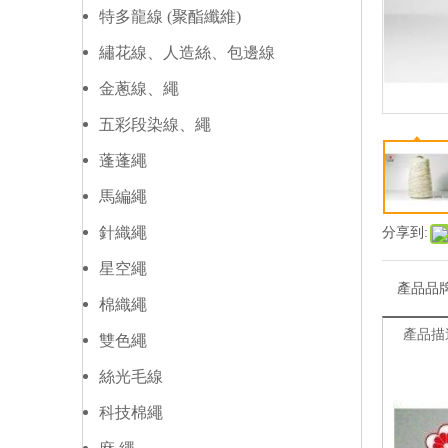
特多龍線 (聚酯纖維)
繡花線、人造絲、包邊線
金蔥線、繩
五彩段染線、繩
蓬蓬繩
馬編繩
針織繩
分享到:
星空繩
產品品
棉織繩
產品描
雙色繩
絲光毛線
科技棉繩