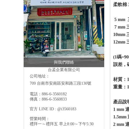
柔軟棉 
5 mm
7 mm
10mm
12mm
(1碼
與我們聯絡
誤差，
台孟企業有限公司
公司地址：
材質：1
709 台南市安南區安和路三段130號
重量：
電話：886-6-3560182
傳真：886-6-3560833
產品說
官方 LINE ID : @i3560183
1 mm
1.5m
營業時間：
禮拜一～禮拜五 早上8:00～下午5:30
2 mm