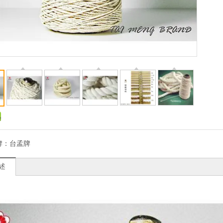
牌：
台孟牌
述