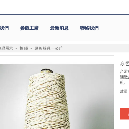
我們
參觀工廠
最新消息
聯絡我們
產品展示
»
棉 繩
»
原色 棉繩 一公斤
原色
台孟
細緻
煎。
數量