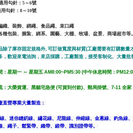
m 適用勾針：5～6號
 適用勾針：8～10號
編織、裝飾、綁繩、食品繩、束口繩
各種包裝、捆紮、綁系、園藝、大棚、牧場、盆景、商場超市等
品除了庫存固定規格外, 可訂做寬度與材質(工廠需要有訂購數量才
多，歡迎來電洽詢，來店採購，工廠製造，接受客制化、大量批
：星期一 ～ 星期五 AM8:00~PM5:30 (中午休息時間：PM12:00
流
：大榮貨運、黑貓宅急便 (可貨到付款)、郵局掛號、7-11 全家 
廠直營專業大量製造：
縫線、迷你縫紉線、繡花線、尼龍線、伸縮線、金蔥線、釣魚線
線、繩子、鬆緊帶、織帶、緞帶、識別證帶等。