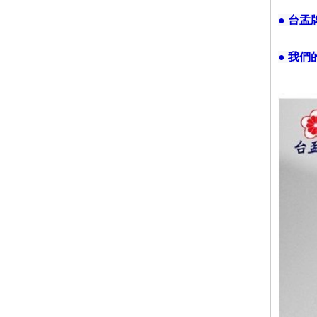
● 台
● 我