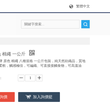
繁體中文
搜索
 棉繩 一公斤
牌 原色 棉繩 八種規格 一公斤包裝，純天然紡織品，質地
柔軟，觸感極佳，可編織、可直接接觸食物，可高溫油
：
詢價
加入詢價籃