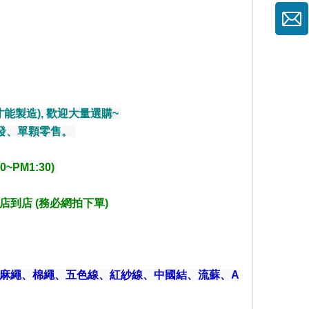
。
能製造), 歡迎大量選購~
發、單顆零售。
~PM1:30)
店到店 (務必網拍下單)
、麻繩、棉繩、五色線、紅紗線、中國結、流蘇、A