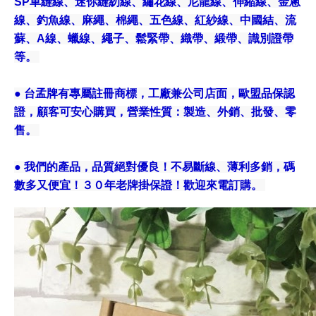
SP車縫線、迷你縫紉線、繡花線、尼龍線、伸縮線、金蔥
線、釣魚線、麻繩、棉繩、五色線、紅紗線、中國結、流
蘇、A線、蠟線、繩子、鬆緊帶、織帶、緞帶、識別證帶
等。
● 台孟牌有專屬註冊商標，工廠兼公司店面，歐盟品保認
證，顧客可安心購買，營業性質：製造、外銷、批發、零
售。
● 我們的產品，品質絕對優良！不易斷線、薄利多銷，碼
數多又便宜！３０年老牌掛保證！歡迎來電訂購。