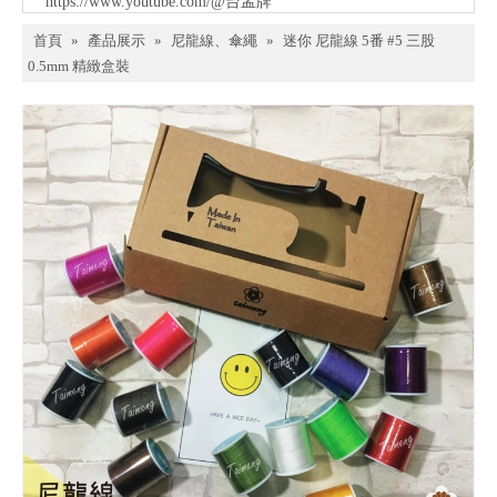
https://www.youtube.com/@台孟牌
首頁
»
產品展示
»
尼龍線、傘繩
»
迷你 尼龍線 5番 #5 三股
0.5mm 精緻盒裝