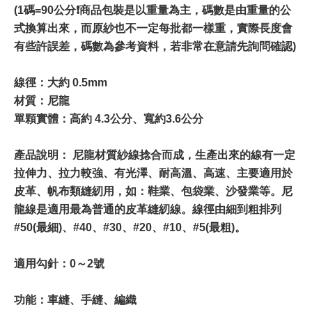
(1碼=90公分❗️商品包裝是以重量為主，碼數是由重量的公
式換算出來，而原紗也不一定每批都一樣重，實際長度會
有些許誤差，碼數為參考資料，若非常在意請先詢問確認)
線徑：大約 0.5mm
材質：尼龍
單顆實體：高約 4.3公分、寬約3.6公分
產品說明： 尼龍材質紗線捻合而成，生產出來的線有一定
拉伸力、拉力較強、有光澤、耐高溫、高速、主要適用於
皮革、帆布類縫紉用，如：鞋業、包袋業、沙發業等。尼
龍線是適用最為普通的皮革縫紉線。線徑由細到粗排列
#50(最細)、#40、#30、#20、#10、#5(最粗)。
適用勾針：0～2號
功能：車縫、手縫、編織