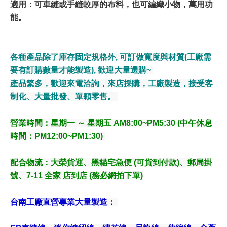
適用：可車縫或手縫較厚的布料，也可編織小物，萬用功
能。
各種產品除了庫存固定規格外, 可訂做寬度與材質(工廠需
要有訂購數量才能製造), 歡迎大量選購~
產品繁多，歡迎來電洽詢，來店採購，工廠製造，接受客
制化、大量批發、單顆零售。
營業時間：星期一 ～ 星期五 AM8:00~PM5:30 (中午休息
時間：PM12:00~PM1:30)
配合物流
：大榮貨運、黑貓宅急便 (可貨到付款)、郵局掛
號、7-11 全家 店到店 (務必網拍下單)
台南工廠直營專業大量製造：