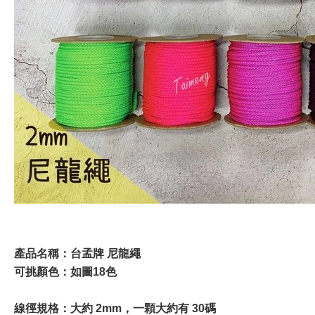
產品名稱：台孟牌 尼龍繩
可挑顏色：如圖18色
線徑規格：大約 2mm，一顆大約有 30碼