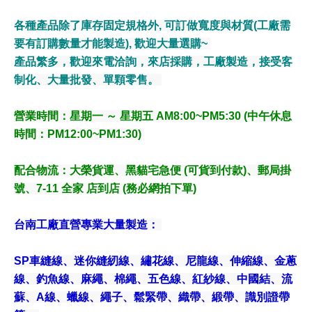
各種產品除了庫存固定規格外, 可訂做寬度與材質(工廠需
要有訂購數量才能製造), 歡迎大量選購~
產品繁多，歡迎來電洽詢，來店採購，工廠製造，接受客
制化、大量批發、單顆零售。
營業時間：星期一 ～ 星期五 AM8:00~PM5:30 (中午休息
時間：PM12:00~PM1:30)
配合物流
：大榮貨運、黑貓宅急便 (可貨到付款)、郵局掛
號、7-11 全家 店到店 (務必網拍下單)
台南工廠直營專業大量製造：
SP車縫線、迷你縫紉線、繡花線、尼龍線、伸縮線、金蔥
線、釣魚線、麻繩、棉繩、五色線、紅紗線、中國結、流
蘇、A線、蠟線、繩子、鬆緊帶、織帶、緞帶、識別證帶