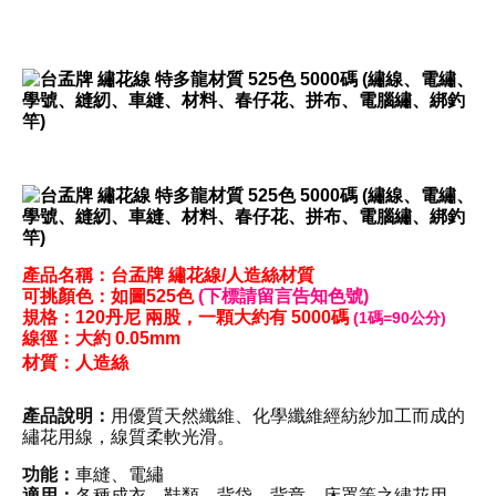
產品名稱：台孟牌
繡花線/
人造絲
材質
可挑顏色：
如圖525色
(下標請留言告知色號)
規格：120丹尼
兩股
，
一顆
大約
有 5000碼
(1碼=90公分)
線徑：大約
0.05mm
材質
：人造絲
產品說明：
用優質天然纖維、化學纖維經紡紗加工而成的
繡花用線
，
線質柔軟光滑
。
功能：
車縫
、
電繡
適用：
各種成衣，鞋類，背袋，背章，床罩等之繡花用