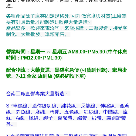
途。
各種產品除了庫存固定規格外, 可訂做寬度與材質(工廠需
要有訂購數量才能製造), 歡迎大量選購~
產品繁多，歡迎來電洽詢，來店採購，工廠製造，接受客
制化、大量批發、單顆零售。
營業時間：星期一 ～ 星期五 AM8:00~PM5:30 (中午休息
時間：PM12:00~PM1:30)
配合物流
：大榮貨運、黑貓宅急便 (可貨到付款)、郵局掛
號、7-11 全家 店到店 (務必網拍下單)
台南工廠直營專業大量製造：
SP車縫線、迷你縫紉線、繡花線、尼龍線、伸縮線、金蔥
線、釣魚線、麻繩、棉繩、五色線、紅紗線、中國結、流
蘇、A線、蠟線、繩子、鬆緊帶、織帶、緞帶、識別證帶
等。