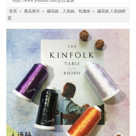
https://www.youtube.com/@台孟牌
首頁
»
產品展示
»
繡花線、人造絲、包邊線
»
繡花線 人造絲材
質