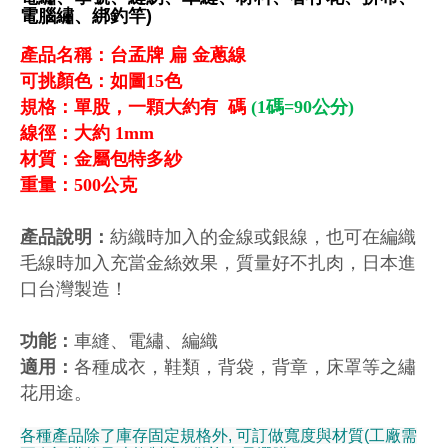
產品名稱：台孟牌 扁 金蔥線
可挑顏色：如圖15色
規格：單股，一顆大約有 碼
(1碼=90公分)
線徑：大約 1mm
材質：金屬包特多紗
重量：500公克
產品說明：
紡織時加入的金線或銀線，也可在編織
毛線時加入充當金絲效果，質量好不扎肉，日本進
口台灣製造！
功能：
車縫、電繡、編織
適用：
各種成衣，鞋類，背袋，背章，床罩等之繡
花用途。
各種產品除了庫存固定規格外, 可訂做寬度與材質(工廠需