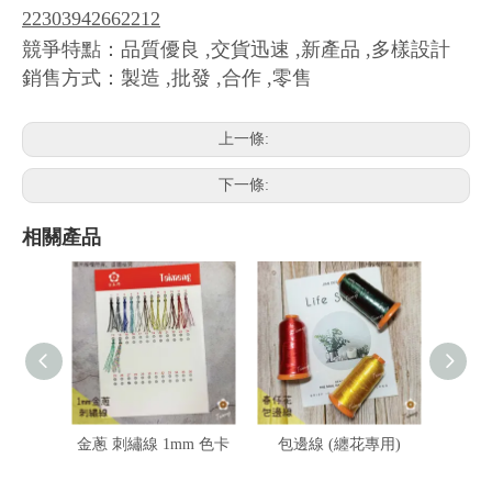
22303942662212
競爭特點：品質優良 ,交貨迅速 ,新產品 ,多樣設計
銷售方式：製造 ,批發 ,合作 ,零售
上一條:
下一條:
相關產品
金蔥 刺繡線 1mm 色卡
包邊線 (纏花專用)
金蔥 