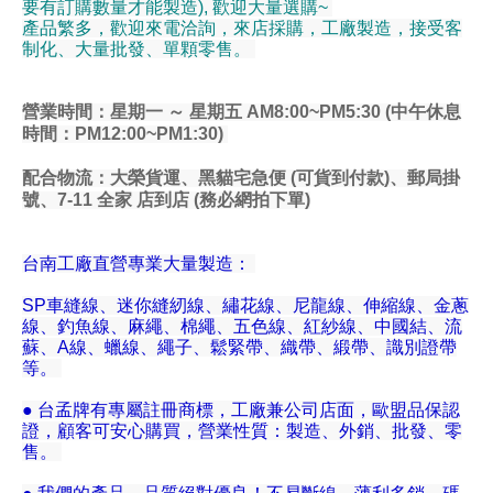
要有訂購數量才能製造), 歡迎大量選購~
產品繁多，歡迎來電洽詢，來店採購，工廠製造，接受客
制化、大量批發、單顆零售。
營業時間：星期一 ～ 星期五 AM8:00~PM5:30 (中午休息
時間：PM12:00~PM1:30)
配合物流
：大榮貨運、黑貓宅急便 (可貨到付款)、郵局掛
號、7-11 全家 店到店 (務必網拍下單)
台南工廠直營專業大量製造：
SP車縫線、迷你縫紉線、繡花線、尼龍線、伸縮線、金蔥
線、釣魚線、麻繩、棉繩、五色線、紅紗線、中國結、流
蘇、A線、蠟線、繩子、鬆緊帶、織帶、緞帶、識別證帶
等。
● 台孟牌有專屬註冊商標，工廠兼公司店面，歐盟品保認
證，顧客可安心購買，營業性質：製造、外銷、批發、零
售。