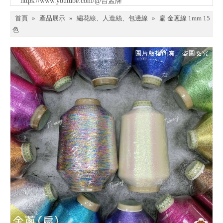
https://www.youtube.com/@台孟牌
首頁
»
產品展示
»
繡花線、人造絲、包邊線
»
扁 金蔥線 1mm 15
色