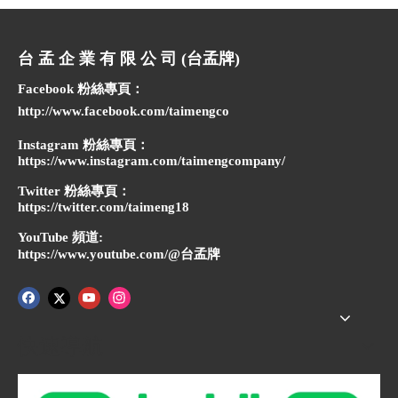
台 孟 企 業 有 限 公 司 (台孟牌)
Facebook 粉絲專頁：
http://www.facebook.com/taimengco
Instagram 粉絲專頁：
https://www.instagram.com/taimengcompany/
Twitter 粉絲專頁：
https://twitter.com/taimeng18
YouTube 頻道:
https://www.youtube.com/@台孟牌
快速導航