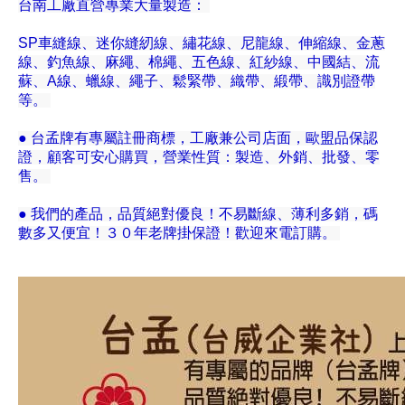
台南工廠直營專業大量製造：
SP車縫線、迷你縫紉線、繡花線、尼龍線、伸縮線、金蔥
線、釣魚線、麻繩、棉繩、五色線、紅紗線、中國結、流
蘇、A線、蠟線、繩子、鬆緊帶、織帶、緞帶、識別證帶
等。
● 台孟牌有專屬註冊商標，工廠兼公司店面，歐盟品保認
證，顧客可安心購買，營業性質：製造、外銷、批發、零
售。
● 我們的產品，品質絕對優良！不易斷線、薄利多銷，碼
數多又便宜！３０年老牌掛保證！歡迎來電訂購。