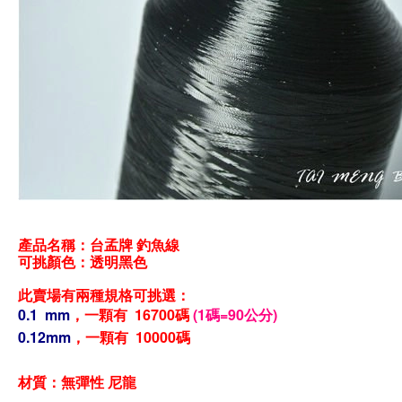
產品名稱：台孟牌 釣魚線
可挑顏色：透明黑
色
此賣場有兩種
規格可挑選：
0.1 mm
，
一顆有 16700碼
(1碼=90公分)
0.12mm
，
一顆有 10000碼
材質
：無彈性
尼龍