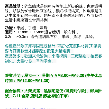
產品說明：
釣魚線就是釣魚時魚竿上所掛的線，也稱透明
線。類似於蜘蛛吐出來的絲，很細卻很結實。釣魚線是生
活中常用到的一種線。釣魚線不止是釣魚用的，然而我們
生活中綁東西也會用得到。
功能：
車縫、手縫
、串珠
適用：
0.1mm~0.15mm適合縫紉一般布料
，
0.2mm~0.3mm適合
縫紉厚布料
、串珠
、魚線工具等
。
各種產品除了庫存固定規格外, 可訂做寬度與材質(工廠需
要有訂購數量才能製造), 歡迎大量選購~
產品繁多，歡迎來電洽詢，來店採購，工廠製造，接受客
制化、大量批發、單顆零售。
營業時間：星期一 ～ 星期五 AM8:00~PM5:30 (中午休息
時間：PM12:00~PM1:30)
配合物流
：大榮貨運、黑貓宅急便 (可貨到付款)、郵局掛
號、7-11 全家 店到店 (務必網拍下單)