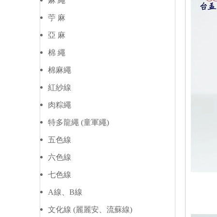
麻 繩
苧 麻
亞 麻
棉 繩
棉麻繩
紅紗線
肉粽繩
特多龍繩 (童軍繩)
五色線
六色線
七色線
A線、B線
文化線 (麗麗安、流蘇線)