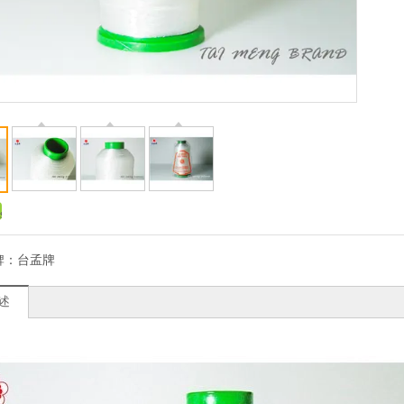
牌：
台孟牌
述