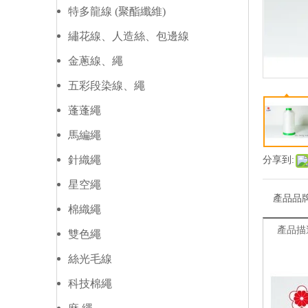
特多龍線 (聚酯纖維)
繡花線、人造絲、包邊線
金蔥線、繩
五彩段染線、繩
蓬蓬繩
馬編繩
針織繩
分享到:
星空繩
產品品
棉織繩
產品描
雙色繩
絲光毛線
科技棉繩