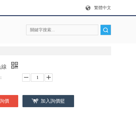
繁體中文
搜索
魚線
：
詢價
加入詢價籃