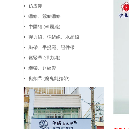
仿皮繩
蠟線、蠶絲蠟線
中國結 (韓國絲)
彈力線、彈絲線、水晶線
織帶、手提繩、證件帶
鬆緊帶 (彈力繩)
緞帶、迴紋帶
黏扣帶 (魔鬼氈扣帶)