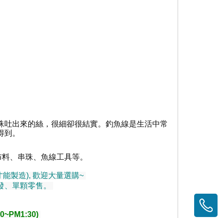
蛛吐出來的絲，很細卻很結實。釣魚線是生活中常
得到。
布料
、串珠
、魚線工具等
。
能製造), 歡迎大量選購~
發、單顆零售。
~PM1:30)