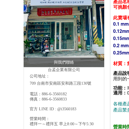
產品名
可挑顏
此賣場
0.1 m
0.12m
0.15m
0.2 m
0.25m
材質
：
與我們聯絡
台孟企業有限公司
產品說
公司地址：
用到的
709 台南市安南區安和路三段130號
功能：
適用：
電話：886-6-3560182
傳真：886-6-3560833
各種產
官方 LINE ID : @i3560183
產品繁
營業時間：
禮拜一～禮拜五 早上8:00～下午5:30
營業時間