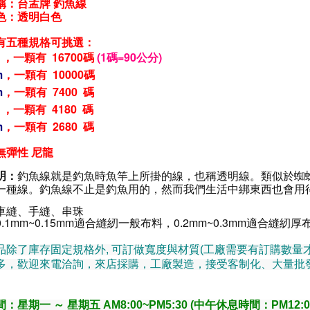
稱：台孟牌 釣魚線
色：透明
白色
有五種
規格可挑選：
m
，
一顆有 16700碼
(1碼=90公分)
m
，
一顆有 10000碼
m
，
一顆有 7400 碼
m
，
一顆有 4180 碼
m
，
一顆有 2680 碼
無彈性
尼龍
明：
釣魚線就是釣魚時魚竿上所掛的線，也稱透明線。類似於蜘
一種線。釣魚線不止是釣魚用的，然而我們生活中綁東西也會用
車縫、手縫
、串珠
0.1mm~0.15mm適合縫紉一般布料
，0.2mm~0.3mm適合
縫紉厚
品除了庫存固定規格外, 可訂做寬度與材質(工廠需要有訂購數量才
多，歡迎來電洽詢，來店採購，工廠製造，接受客制化、大量批
：星期一 ～ 星期五 AM8:00~PM5:30 (中午休息時間：PM12:00