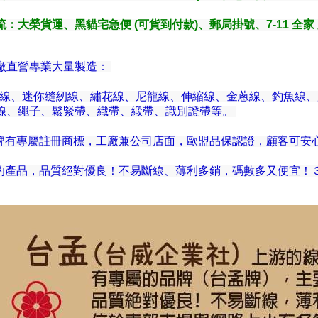
流
：大榮貨運、黑貓宅急便 (可貨到付款)、郵局掛號、7-11 全家 
廠直營專業大量製造：
縫線、迷你縫紉線、繡花線、尼龍線、伸縮線、金蔥線、釣魚線
線、繩子、鬆緊帶、織帶、緞帶、識別證帶等。
孟牌有專屬註冊商標，工廠兼公司店面，歐盟品保認證，顧客可
們的產品，品質絕對優良！不易斷線、薄利多銷，碼數多又便宜！