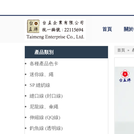
首頁
關於
首頁
»
產品類別
各種產品色卡
迷你線、繩
SP 縫紉線
縫口線 (封口線)
尼龍線、傘繩
伸縮線 (QQ線)
釣魚線 (透明線)