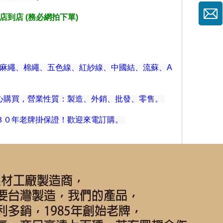
店到店 (務必網拍下單)
、麻繩、棉繩、五色線、紅紗線、中國結、流蘇、A
安心購買，營業性質：製造、外銷、批發、零售。
３０年老牌掛保證！歡迎來電訂購。