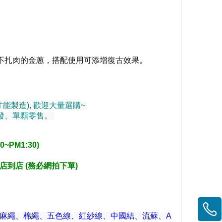
不扎肉的金蔥，搭配使用可添增復古效果。
能製造), 歡迎大量選購~
發、單顆零售。
~PM1:30)
店到店 (務必網拍下單)
、麻繩、棉繩、五色線、紅紗線、中國結、流蘇、A