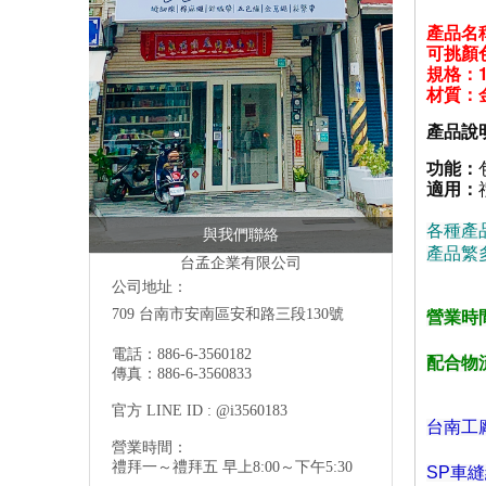
產品名
可挑顏
規格：
材質
：
產品說
功能：
適用：
各種產
與我們聯絡
產品繁
台孟企業有限公司
公司地址：
709 台南市安南區安和路三段130號
營業時間
電話：886-6-3560182
配合物
傳真：886-6-3560833
官方 LINE ID : @i3560183
台南工
營業時間：
禮拜一～禮拜五 早上8:00～下午5:30
SP車