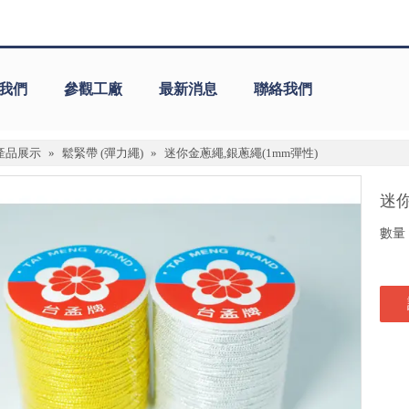
我們
參觀工廠
最新消息
聯絡我們
產品展示
»
鬆緊帶 (彈力繩)
»
迷你金蔥繩,銀蔥繩(1mm彈性)
迷你
數量