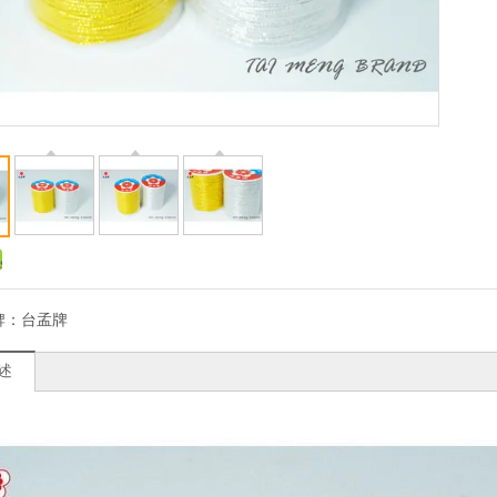
牌：
台孟牌
述