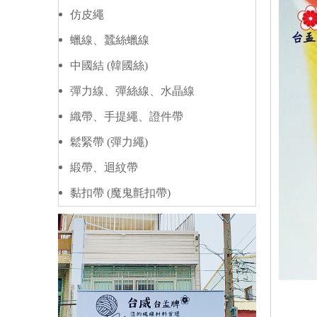
仿皮繩
蠟線、蠶絲蠟線
中國結 (韓國絲)
彈力線、彈絲線、水晶線
織帶、手提繩、證件帶
鬆緊帶 (彈力繩)
緞帶、迴紋帶
黏扣帶 (魔鬼氈扣帶)