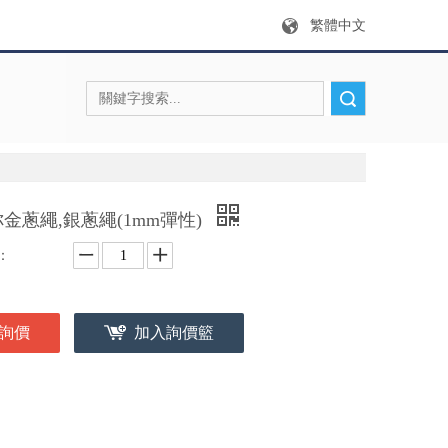
繁體中文
搜索
金蔥繩,銀蔥繩(1mm彈性)
：
詢價
加入詢價籃