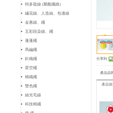
特多龍線 (聚酯纖維)
繡花線、人造絲、包邊線
金蔥線、繩
五彩段染線、繩
蓬蓬繩
馬編繩
針織繩
分享到:
星空繩
產品品
棉織繩
產品描
雙色繩
絲光毛線
科技棉繩