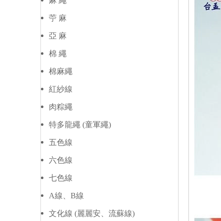
麻 繩
苧 麻
亞 麻
棉 繩
棉麻繩
紅紗線
肉粽繩
特多龍繩 (童軍繩)
五色線
六色線
七色線
A線、B線
文化線 (麗麗安、流蘇線)