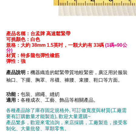
產品名稱：台孟牌 高速
鬆緊帶
可挑顏色：白
色
規格：
大約
38
mm 1.5英吋
，
一顆
大約
有 33碼
(1碼=90公
分)
材質
：
特多龍包彈性橡筋
彈性
：強
產品說明：
機器織造的鬆緊帶質地較緊密，廣泛用於服裝
袖口、下擺、胸罩、吊襪、褲腰、束腰、鞋口等方面。
功能：
包裝
、
綁繩
、縫紉
適用：
各種成衣、工藝、飾品等相關產品。
各種產品除了庫存固定規格外, 可訂做寬度與材質(工廠需
要有訂購數量才能製造), 歡迎大量選購~
產品繁多，歡迎來電洽詢，來店採購，工廠製造，接受客
制化、大量批發、單顆零售。