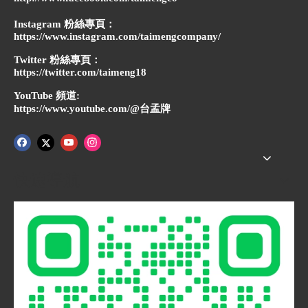
Instagram 粉絲專頁：
https://www.instagram.com/taimengcompany/
Twitter 粉絲專頁：
https://twitter.com/taimeng18
YouTube 頻道:
https://www.youtube.com/@台孟牌
快速導航