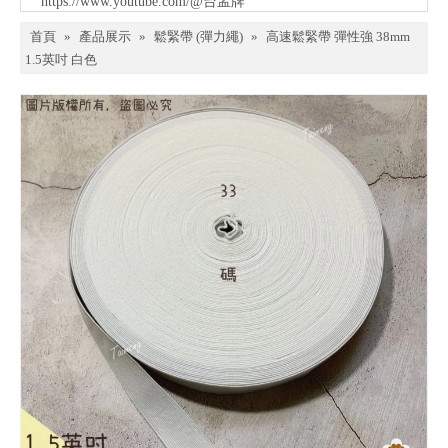
https://www.youtube.com/@台孟牌
首頁
»
產品展示
»
鬆緊帶 (彈力繩)
»
高速鬆緊帶 彈性強 38mm
1.5英吋 白色