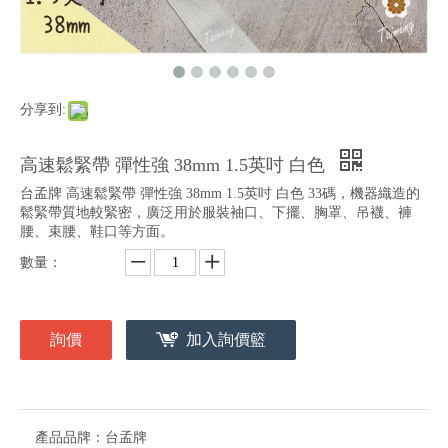
分享到:
高速鬆緊帶 彈性強 38mm 1.5英吋 白色
台孟牌 高速鬆緊帶 彈性強 38mm 1.5英吋 白色 33碼，機器織造的
鬆緊帶質地較緊密，廣泛用於服裝袖口、下擺、胸罩、吊襪、褲
腰、束腰、鞋口等方面。
數量：
詢價
加入詢價籃
產品品牌：
台孟牌