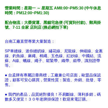
營業時間：星期一 ～ 星期五 AM8:00~PM5:30 (中午休息
時間：PM12:00~PM1:30)
配合物流
：大榮貨運、黑貓宅急便 (可貨到付款)、郵局掛
號、7-11 全家 店到店 (務必網拍下單)
台南工廠直營專業大量製造：
SP車縫線、迷你縫紉線、繡花線、尼龍線、伸縮線、金蔥
線、釣魚線、麻繩、棉繩、五色線、紅紗線、中國結、流
蘇、A線、蠟線、繩子、鬆緊帶、織帶、緞帶、識別證帶
等。
● 台孟牌有專屬註冊商標，工廠兼公司店面，歐盟品保認
證，顧客可安心購買，營業性質：製造、外銷、批發、零
售。
● 我們的產品，品質絕對優良！不易斷線、薄利多銷，碼
數多又便宜！３０年老牌掛保證！歡迎來電訂購。