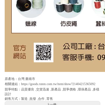
原產地：台灣,臺南市
相關連結：
https://goods.ruten.com.tw/item/show?21404215365092
競爭特點：品質優良 ,交貨迅速 ,新產品 ,競爭價格 ,環保產品 ,多樣
設計
銷售方式：製造 ,批發 ,合作 ,零售
上一條: