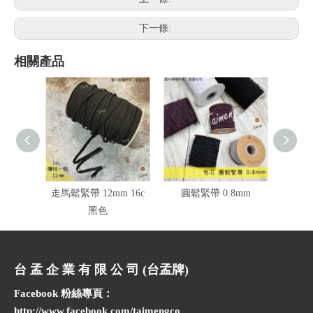
下一條:
相關產品
走馬鬆緊帶 12mm 16c
圓鬆緊帶 0.8mm
彈性
黑色
台 孟 企 業 有 限 公 司 (台孟牌)
Facebook 粉絲專頁：
http://www.facebook.com/taimengco