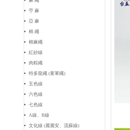
麻 繩
苧 麻
亞 麻
棉 繩
棉麻繩
紅紗線
肉粽繩
特多龍繩 (童軍繩)
五色線
六色線
七色線
A線、B線
文化線 (麗麗安、流蘇線)