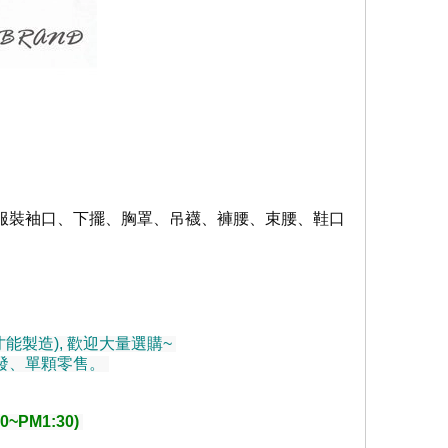
服裝袖口、下擺、胸罩、吊襪、褲腰、束腰、鞋口
能製造), 歡迎大量選購~
發、單顆零售。
~PM1:30)