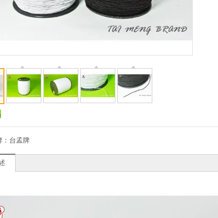
牌：
台孟牌
述