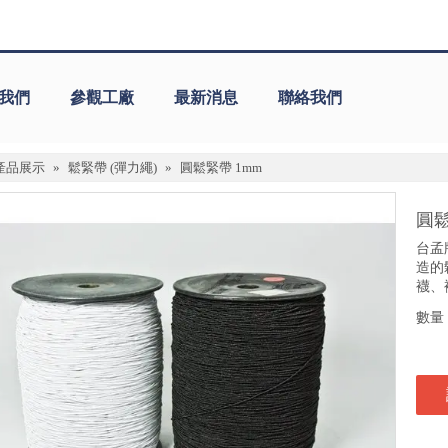
我們
參觀工廠
最新消息
聯絡我們
產品展示
»
鬆緊帶 (彈力繩)
»
圓鬆緊帶 1mm
圓鬆
台孟
造的
襪、
數量