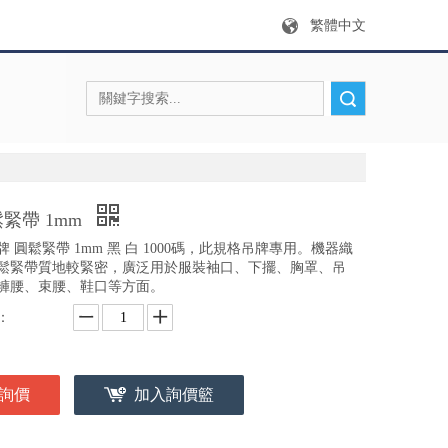
繁體中文
搜索
緊帶 1mm
牌 圓鬆緊帶 1mm 黑 白 1000碼，此規格吊牌專用。機器織
鬆緊帶質地較緊密，廣泛用於服裝袖口、下擺、胸罩、吊
褲腰、束腰、鞋口等方面。
：
詢價
加入詢價籃