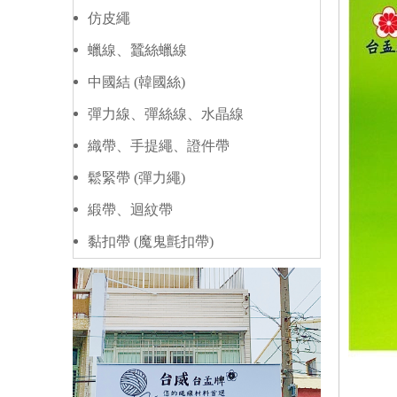
仿皮繩
蠟線、蠶絲蠟線
中國結 (韓國絲)
彈力線、彈絲線、水晶線
織帶、手提繩、證件帶
鬆緊帶 (彈力繩)
緞帶、迴紋帶
黏扣帶 (魔鬼氈扣帶)