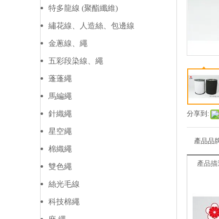
特多龍線 (聚酯纖維)
繡花線、人造絲、包邊線
金蔥線、繩
五彩段染線、繩
蓬蓬繩
馬編繩
針織繩
分享到:
星空繩
產品品
棉織繩
產品描
雙色繩
絲光毛線
科技棉繩