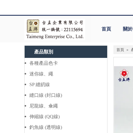
首頁
關於
首頁
»
產品類別
各種產品色卡
迷你線、繩
SP 縫紉線
縫口線 (封口線)
尼龍線、傘繩
伸縮線 (QQ線)
釣魚線 (透明線)