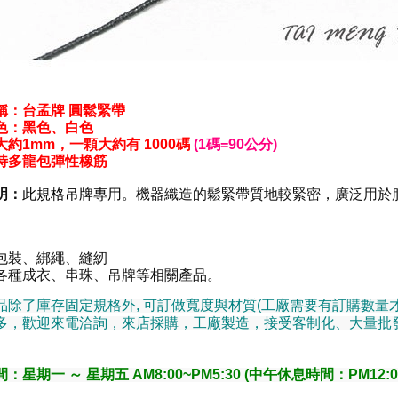
稱：台孟牌
圓鬆緊帶
色：
黑色
、
白色
大約
1mm
，
一顆
大約
有 1000碼
(1碼=90公分)
特多龍包彈性橡筋
明：
此規格吊牌專用。
機器織造的鬆緊帶質地較緊密，廣泛用於
。
包裝
、
綁繩
、縫紉
各種成衣、串珠、吊牌等相關產品。
品除了庫存固定規格外, 可訂做寬度與材質(工廠需要有訂購數量才
多，歡迎來電洽詢，來店採購，工廠製造，接受客制化、大量批
：星期一 ～ 星期五 AM8:00~PM5:30 (中午休息時間：PM12:00