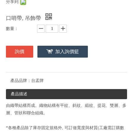
分享到:
口哨帶, 吊飾帶
數量：
詢價
加入詢價籃
產品品牌：
台孟牌
產品描述
由織帶結構而成。織物結構有平紋、斜紋、緞紋、提花、雙層、多
層、管狀和聯合組織。
*各種產品除了庫存固定規格外, 可訂做寬度與材質(工廠需訂購數