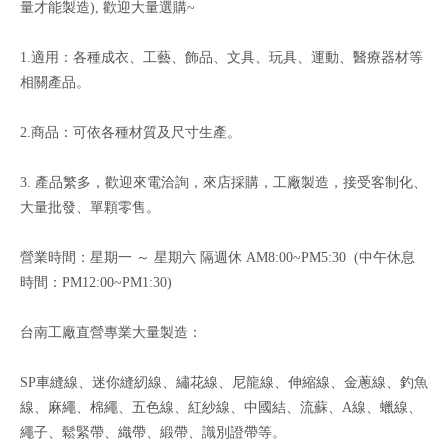
量才能製造), 歡迎大量選購~
1.適用：各種成衣、工藝、飾品、文具、玩具、運動、醫療器材等
相關產品。
2.商品：可依各種材質及尺寸生產。
3. 產品繁多，歡迎來電洽詢，來店採購，工廠製造，接受客制化、
大量批發、單顆零售。
營業時間：星期一 ～ 星期六 隔週休 AM8:00~PM5:30 (中午休息
時間：PM12:00~PM1:30)
台南工廠直營專業大量製造：
SP車縫線、迷你縫紉線、繡花線、尼龍線、伸縮線、金蔥線、釣魚
線、麻繩、棉繩、五色線、紅紗線、中國結、流蘇、A線、蠟線、
繩子、鬆緊帶、織帶、緞帶、識別證帶等。