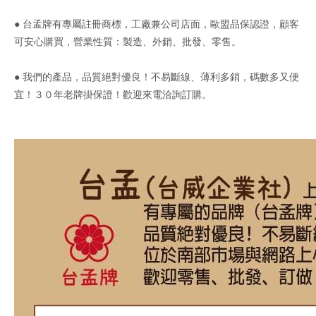
● 台孟牌有專屬註冊商標，工廠兼公司店面，歐盟品保認證，顧客
可安心購買，營業性質：製造、外銷、批發、零售。
● 我們的產品，品質絕對優良！不易斷線、薄利多銷，碼數多又便
宜！３０年老牌掛保證！歡迎來電洽詢訂購。