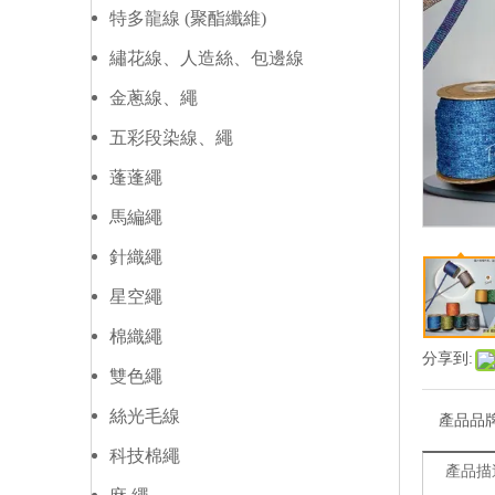
特多龍線 (聚酯纖維)
繡花線、人造絲、包邊線
金蔥線、繩
五彩段染線、繩
蓬蓬繩
馬編繩
針織繩
星空繩
棉織繩
分享到:
雙色繩
絲光毛線
產品品
科技棉繩
產品描