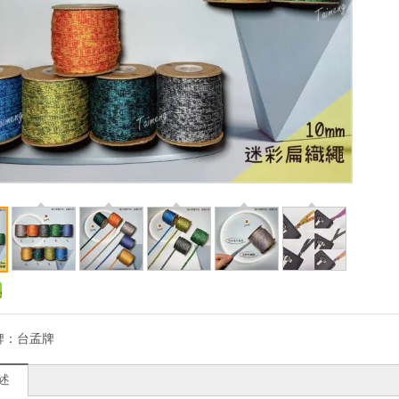
牌：
台孟牌
述