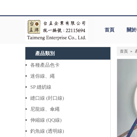
首頁
關於
首頁
»
產品類別
各種產品色卡
迷你線、繩
SP 縫紉線
縫口線 (封口線)
尼龍線、傘繩
伸縮線 (QQ線)
釣魚線 (透明線)