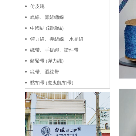
仿皮繩
蠟線、蠶絲蠟線
中國結 (韓國絲)
彈力線、彈絲線、水晶線
織帶、手提繩、證件帶
鬆緊帶 (彈力繩)
緞帶、迴紋帶
黏扣帶 (魔鬼氈扣帶)