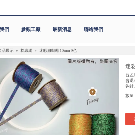
我們
參觀工廠
最新消息
聯絡我們
產品展示
»
棉織繩
»
迷彩扁織繩 10mm 9色
迷彩
台孟
會退
鉤針
數量