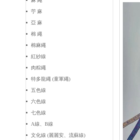
麻 繩
苧 麻
亞 麻
棉 繩
棉麻繩
紅紗線
肉粽繩
特多龍繩 (童軍繩)
五色線
六色線
七色線
A線、B線
文化線 (麗麗安、流蘇線)