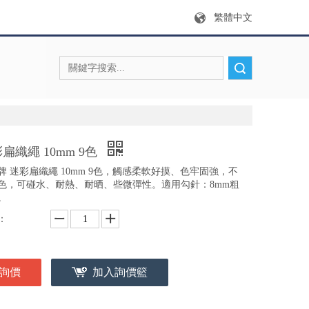
繁體中文
搜索
扁織繩 10mm 9色
牌 迷彩扁織繩 10mm 9色，觸感柔軟好摸、色牢固強，不
色，可碰水、耐熱、耐晒、些微彈性。適用勾針：8mm粗
。
：
詢價
加入詢價籃