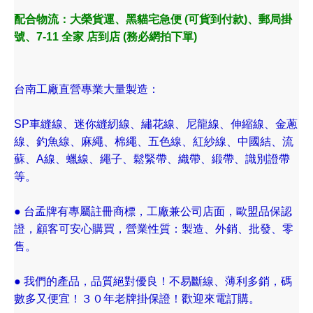
配合物流
：大榮貨運、黑貓宅急便 (可貨到付款)、郵局掛
號、7-11 全家 店到店 (務必網拍下單)
台南工廠直營專業大量製造：
SP車縫線、迷你縫紉線、繡花線、尼龍線、伸縮線、金蔥
線、釣魚線、麻繩、棉繩、五色線、紅紗線、中國結、流
蘇、A線、蠟線、繩子、鬆緊帶、織帶、緞帶、識別證帶
等。
● 台孟牌有專屬註冊商標，工廠兼公司店面，歐盟品保認
證，顧客可安心購買，營業性質：製造、外銷、批發、零
售。
● 我們的產品，品質絕對優良！不易斷線、薄利多銷，碼
數多又便宜！３０年老牌掛保證！歡迎來電訂購。