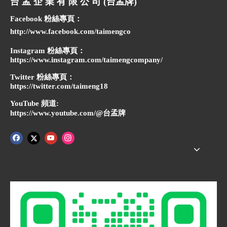
台 孟 企 業 有 限 公 司 (台孟牌)
Facebook 粉絲專頁：
http://www.facebook.com/taimengco
Instagram 粉絲專頁：
https://www.instagram.com/taimengcompany/
Twitter 粉絲專頁：
https://twitter.com/taimeng18
YouTube 頻道:
https://www.youtube.com/@台孟牌
快速導航