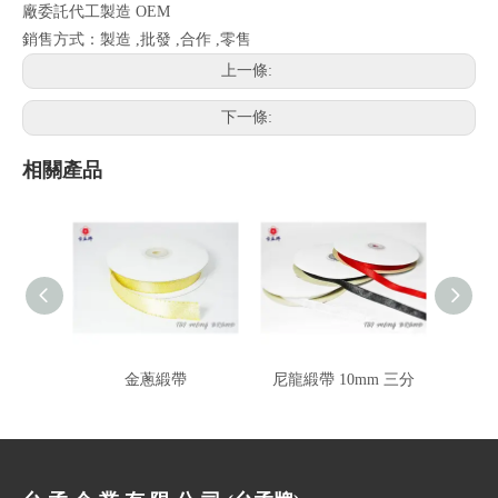
廠委託代工製造 OEM
銷售方式：製造 ,批發 ,合作 ,零售
上一條:
下一條:
相關產品
金蔥緞帶
尼龍緞帶 10mm 三分
尼龍