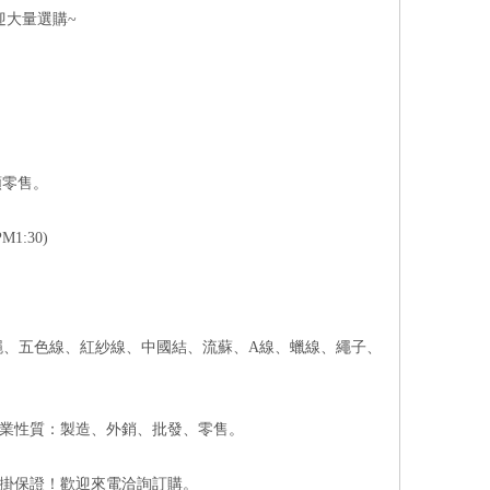
迎大量選購~
顆零售。
1:30)
繩、五色線、紅紗線、中國結、流蘇、A線、蠟線、繩子、
營業性質：製造、外銷、批發、零售。
牌掛保證！歡迎來電洽詢訂購。