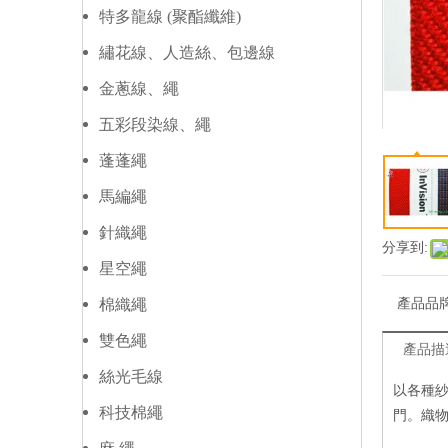
特多龍線 (聚酯纖維)
繡花線、人造絲、包邊線
金蔥線、繩
五彩段染線、繩
蓬蓬繩
馬編繩
針織繩
分享到:
星空繩
棉織繩
產品品
雙色繩
產品描
絲光毛線
以各種
科技棉繩
門。織