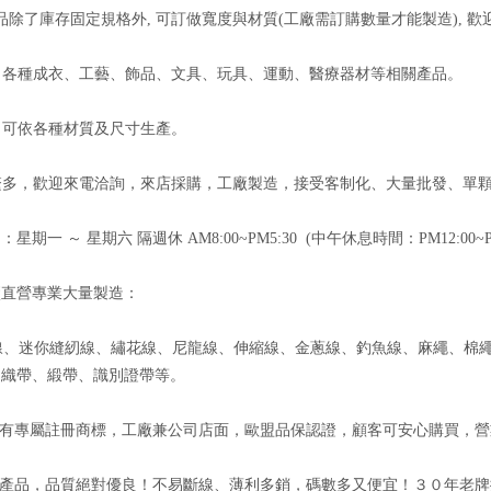
品除了庫存固定規格外, 可訂做寬度與材質(工廠需訂購數量才能製造), 歡
用：各種成衣、工藝、飾品、文具、玩具、運動、醫療器材等相關產品。
品：可依各種材質及尺寸生產。
品繁多，歡迎來電洽詢，來店採購，工廠製造，接受客制化、大量批發、單
星期一 ～ 星期六 隔週休 AM8:00~PM5:30 (中午休息時間：PM12:00~PM
廠直營專業大量製造：
線、迷你縫紉線、繡花線、尼龍線、伸縮線、金蔥線、釣魚線、麻繩、棉
、織帶、緞帶、識別證帶等。
牌有專屬註冊商標，工廠兼公司店面，歐盟品保認證，顧客可安心購買，
的產品，品質絕對優良！不易斷線、薄利多銷，碼數多又便宜！３０年老