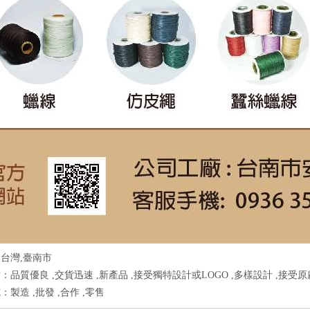
台灣,臺南市
：品質優良 ,交貨迅速 ,新產品 ,接受獨特設計或LOGO ,多樣設計 ,接受
製造 ,批發 ,合作 ,零售