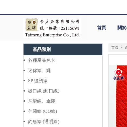
首頁
關於
首頁
»
產品類別
各種產品色卡
迷你線、繩
SP 縫紉線
縫口線 (封口線)
尼龍線、傘繩
伸縮線 (QQ線)
釣魚線 (透明線)