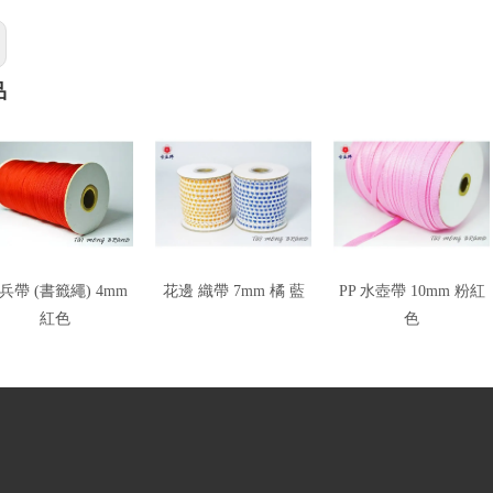
品
兵帶 (書籤繩) 4mm
花邊 織帶 7mm 橘 藍
PP 水壺帶 10mm 粉紅
紅色
色