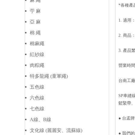
麻 繩
*各種產
苧 麻
1. 適
亞 麻
棉 繩
2. 商
棉麻繩
3. 產
紅紗線
肉粽繩
營業時間：
特多龍繩 (童軍繩)
台南工
五色線
SP車縫
六色線
鬆緊帶
七色線
● 台孟
A線、B線
文化線 (麗麗安、流蘇線)
● 我們