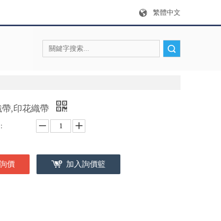
繁體中文
搜索
織帶,印花織帶
：
詢價
加入詢價籃