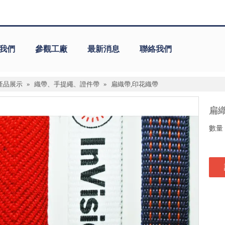
我們
參觀工廠
最新消息
聯絡我們
產品展示
»
織帶、手提繩、證件帶
»
扁織帶,印花織帶
扁
數量