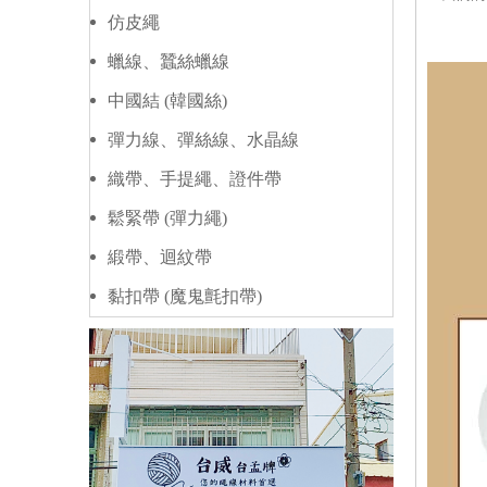
仿皮繩
蠟線、蠶絲蠟線
中國結 (韓國絲)
彈力線、彈絲線、水晶線
織帶、手提繩、證件帶
鬆緊帶 (彈力繩)
緞帶、迴紋帶
黏扣帶 (魔鬼氈扣帶)