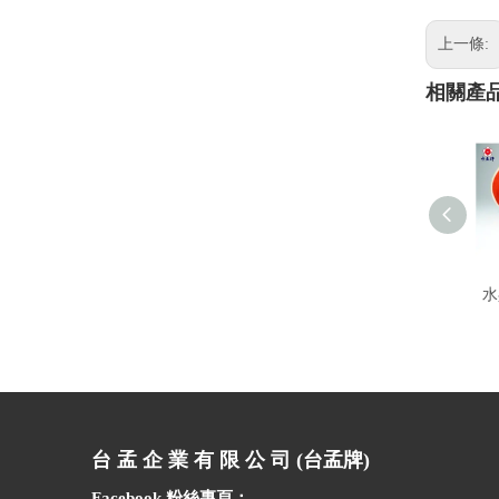
上一條:
相關產
水
台 孟 企 業 有 限 公 司 (台孟牌)
Facebook 粉絲專頁：