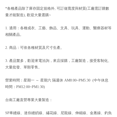
*各種產品除了庫存固定規格外, 可訂做寬度與材質(工廠需訂購數
量才能製造), 歡迎大量選購~
1. 適用：各種成衣、工藝、飾品、文具、玩具、運動、醫療器材等
相關產品。
2. 商品：可依各種材質及尺寸生產。
3. 產品繁多，歡迎來電洽詢，來店採購，工廠製造，接受客制化、
大量批發、單顆零售。
營業時間：星期一 ～ 星期六 隔週休 AM8:00~PM5:30 (中午休息
時間：PM12:00~PM1:30)
台南工廠直營專業大量製造：
SP車縫線、迷你縫紉線、繡花線、尼龍線、伸縮線、金蔥線、釣魚