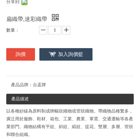
分享到:
扁織帶,迷彩織帶
數量：
詢價
加入詢價籃
產品品牌：
台孟牌
產品描述
以各種紗線為原料制成狹幅狀織物或管狀織物。帶織物品種繁多，
廣泛用於服飾、鞋材、箱包、工業、農業、軍需、交通運輸等各產
業部門。織物結構有平紋、斜紋、緞紋、提花、雙層、多層、管狀
和聯合組織。