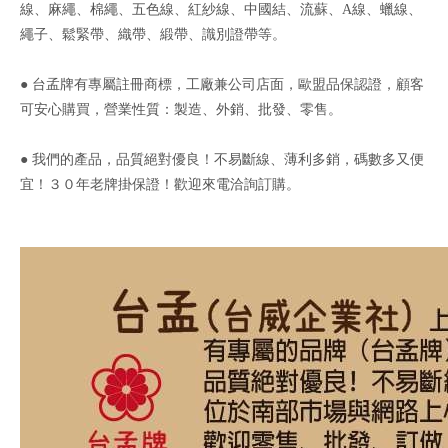
線、麻繩、棉繩、五色線、紅紗線、中國結、流蘇、A線、蠟線、
繩子、鬆緊帶、織帶、緞帶、識別證帶等。
● 台孟牌有專屬註冊商標，工廠兼公司店面，歐盟品保認證，顧客
可安心購買，營業性質：製造、外銷、批發、零售。
● 我們的產品，品質絕對優良！不易斷線、薄利多銷，碼數多又便
宜！３０年老牌掛保證！歡迎來電洽詢訂購。