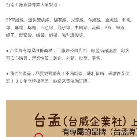
台南工廠直營專業大量製造：
SP車縫線、迷你縫紉線、繡花線、尼龍線、伸縮線、金蔥線、釣魚
線、麻繩、棉繩、五色線、紅紗線、中國結、流蘇、A線、蠟線、
繩子、鬆緊帶、織帶、緞帶、識別證帶等。
● 台孟牌有專屬註冊商標，工廠兼公司店面，歐盟品保認證，顧客
可安心購買，營業性質：製造、外銷、批發、零售。
● 我們的產品，品質絕對優良！不易斷線、薄利多銷，碼數多又便
宜！３０年老牌掛保證！歡迎來電洽詢訂購。