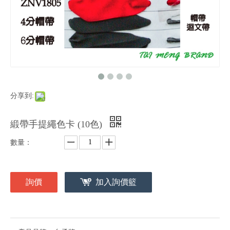
分享到:
緞帶手提繩色卡 (10色)
數量：
詢價
加入詢價籃