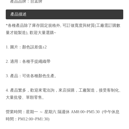
產品品牌：
台孟牌
產品描述
*各種產品除了庫存固定規格外, 可訂做寬度與材質(工廠需訂購數
量才能製造), 歡迎大量選購~
1. 圖片：顏色誤差值±2
2. 適用：各種手提繩織帶
3. 產品：可依各種顏色生產。
4. 產品繁多，歡迎來電洽詢，來店採購，工廠製造，接受客制化、
大量批發、單顆零售。
營業時間：星期一 ～ 星期六 隔週休 AM8:00~PM5:30 (中午休息
時間：PM12:00~PM1:30)