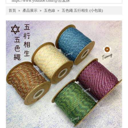
https://www.youtube.com/@台孟牌
首頁
»
產品展示
»
五色線
»
五色繩 五行相生 (小包裝)