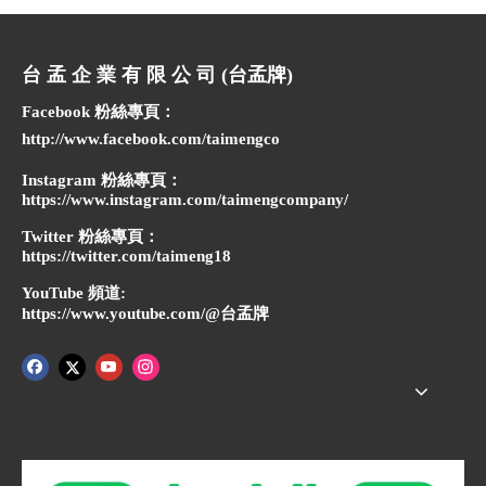
台 孟 企 業 有 限 公 司 (台孟牌)
Facebook 粉絲專頁：
http://www.facebook.com/taimengco
Instagram 粉絲專頁：
https://www.instagram.com/taimengcompany/
Twitter 粉絲專頁：
https://twitter.com/taimeng18
YouTube 頻道:
https://www.youtube.com/@台孟牌
快速導航