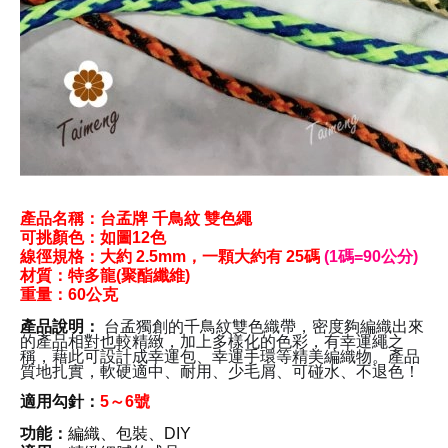
產品名稱：
台孟牌 千鳥紋 雙色繩
可挑顏色：如圖12色
線徑規格：
大約 2
.5mm
，
一顆
大約
有 25碼
(1碼=90公分)
材質
：
特多龍
(聚酯纖維)
重量：60公克
產品說明：
台孟獨創的千鳥紋雙色織帶，密度夠編織出來
的產品相對也較精緻，加上多樣化的色彩，有幸運繩之
稱，藉此可設計成幸運包、幸運手環等精美編織物。產品
質地扎實，軟硬適中、耐用、少毛屑、可碰水、不退色！
適用勾針
：
5
～6號
功能：
編織、包裝、DIY