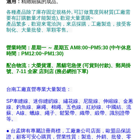
適用：
精緻細膩的成品
。
各種產品除了庫存固定規格外, 可訂做寬度與材質(工廠需
要有訂購數量才能製造), 歡迎大量選購~
產品繁多，歡迎來電洽詢，來店採購，工廠製造，接受客
制化、大量批發、單顆零售。
營業時間：星期一 ～ 星期五 AM8:00~PM5:30 (中午休息
時間：PM12:00~PM1:30)
配合物流
：大榮貨運、黑貓宅急便 (可貨到付款)、郵局掛
號、7-11 全家 店到店 (務必網拍下單)
台南工廠直營專業大量製造：
SP車縫線、迷你縫紉線、繡花線、尼龍線、伸縮線、金蔥
線、釣魚線、麻繩、棉繩、五色線、紅紗線、中國結、流
蘇、A線、蠟線、繩子、鬆緊帶、織帶、緞帶、識別證帶
等。
● 台孟牌有專屬註冊商標，工廠兼公司店面，歐盟品保認
證，顧客可安心購買，營業性質：製造、外銷、批發、零