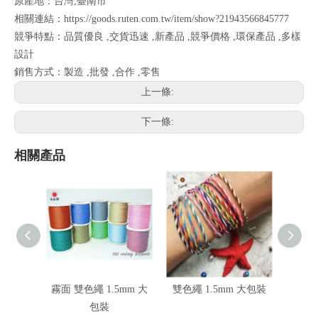
原產地：台灣,臺南市
相關連結：
https://goods.ruten.com.tw/item/show?21943566845777
競爭特點：品質優良 ,交貨迅速 ,新產品 ,競爭價格 ,環保產品 ,多樣
設計
銷售方式：製造 ,批發 ,合作 ,零售
上一條:
下一條:
相關產品
霧面 雙色繩 1.5mm 大
雙色繩 1.5mm 大包裝
千鳥紋
包裝