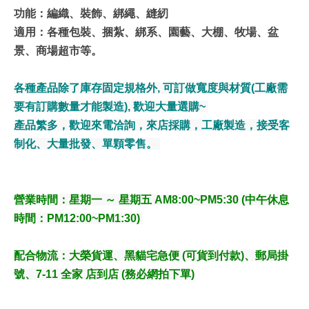
功能：編織、裝飾、綁繩、縫紉
適用：各種包裝、捆紮、綁系、園藝、大棚、牧場、盆
景、商場超市等。
各種產品除了庫存固定規格外, 可訂做寬度與材質(工廠需
要有訂購數量才能製造), 歡迎大量選購~
產品繁多，歡迎來電洽詢，來店採購，工廠製造，接受客
制化、大量批發、單顆零售。
營業時間：星期一 ～ 星期五 AM8:00~PM5:30 (中午休息
時間：PM12:00~PM1:30)
配合物流
：大榮貨運、黑貓宅急便 (可貨到付款)、郵局掛
號、7-11 全家 店到店 (務必網拍下單)