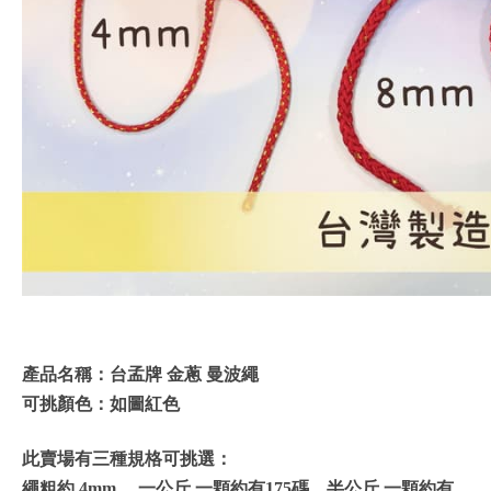
產品名稱：台孟牌 金蔥 曼波繩
可挑顏色：如圖紅色
此賣場有三種規格可挑選：
繩粗約 4mm ，一公斤 一顆約有175碼，半公斤 一顆約有