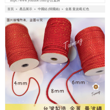
https://www.youtube.com/@台孟牌
首頁
»
產品展示
»
中國結 (韓國絲)
»
金蔥 曼波繩 紅色