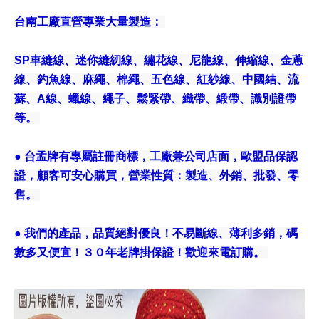
台南工廠直營專業大量製造：
SP車縫線、迷你縫紉線、繡花線、尼龍線、伸縮線、金蔥
線、釣魚線、麻繩、棉繩、五色線、紅紗線、中國結、流
蘇、A線、蠟線、繩子、鬆緊帶、織帶、緞帶、識別證帶
等。
● 台孟牌有專屬註冊商標，工廠兼公司店面，歐盟品保認
證，顧客可安心購買，營業性質：製造、外銷、批發、零
售。
● 我們的產品，品質絕對優良！不易斷線、薄利多銷，碼
數多又便宜！３０年老牌掛保證！歡迎來電訂購。