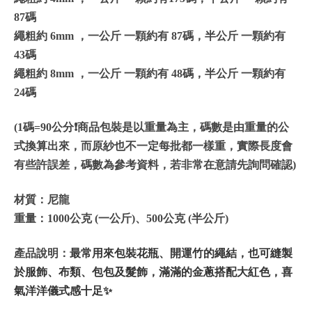
87碼
繩粗約 6mm ，一公斤 一顆約有 87碼，半公斤 一顆約有
43碼
繩粗約 8mm ，一公斤 一顆約有 48碼，半公斤 一顆約有
24碼
(1碼=90公分❗️商品包裝是以重量為主，碼數是由重量的公
式換算出來，而原紗也不一定每批都一樣重，實際長度會
有些許誤差，碼數為參考資料，若非常在意請先詢問確認)
材質：尼龍
重量：1000公克
(一公斤)
、
500公克 (半公斤)
產品說明：
最常用來包裝花瓶、開運竹的繩結，也可縫製
於服飾、布類、包包及髮飾，滿滿的金蔥搭配大紅色，喜
氣洋洋儀式感十足✨