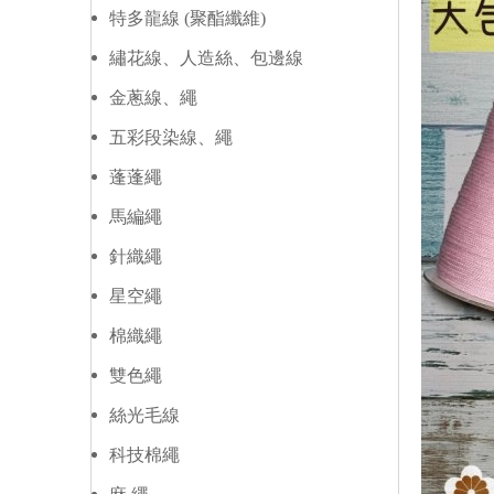
特多龍線 (聚酯纖維)
繡花線、人造絲、包邊線
金蔥線、繩
五彩段染線、繩
蓬蓬繩
馬編繩
針織繩
星空繩
棉織繩
雙色繩
絲光毛線
科技棉繩