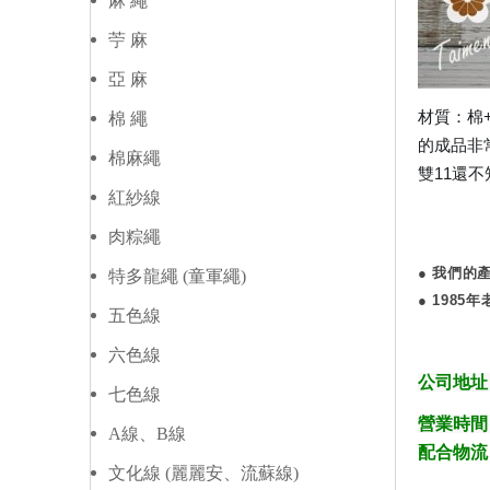
麻 繩
苧 麻
亞 麻
材質：棉
棉 繩
的成品非
棉麻繩
雙11還
紅紗線
肉粽繩
● 我們
特多龍繩 (童軍繩)
● 198
五色線
六色線
公司地址
七色線
營業時間
A線、B線
配合物流
文化線 (麗麗安、流蘇線)