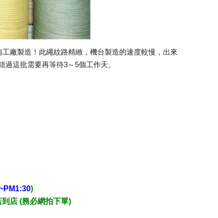
南工廠製造！此繩紋路精緻，機台製造的速度較慢，出來
錯過這批需要再等待3～5個工作天。
~PM1:30
)
店到店 (務必網拍下單)