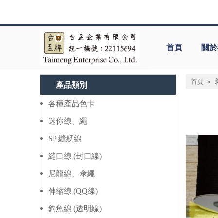
首頁
關於
首頁
»
產品類別
各種產品色卡
迷你線、繩
SP 縫紉線
縫口線 (封口線)
尼龍線、傘繩
伸縮線 (QQ線)
釣魚線 (透明線)