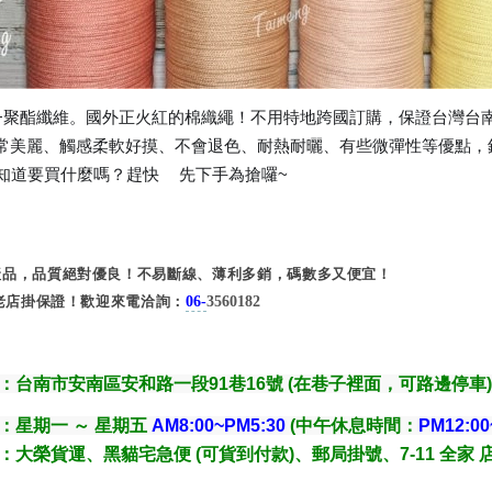
+聚酯纖維。國外正火紅的棉織繩！不用特地跨國訂購，保證
台灣台
常美麗、觸感柔軟好摸、不會退色、耐熱耐曬、有些微彈性等優點，
不知道要買什麼嗎？趕快
先下手為搶囉~
❗️
的產品，品質絕對優良！不易斷線、薄利多銷，碼數多又便宜！
5年老店掛保證！歡迎來電洽詢
：
06-
3560182
：台南市安南區安和路一段91巷16號 (在巷子裡面，可路邊停車)
：星期一 ～ 星期五
AM8:00~PM5:30
(中午休息時間：
PM12:00
：大榮貨運、黑貓宅急便 (可貨到付款)、郵局掛號、7-11 全家 