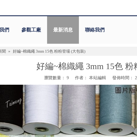
我們
參觀工廠
最新消息
聯絡我們
新聞
»
好編~棉織繩 3mm 15色 粉粉登場 (大包裝)
好編~棉織繩 3mm 15色 粉
瀏覽數量：
9
作者： 本站編輯 發佈時間： 202