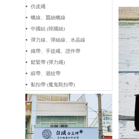
仿皮繩
蠟線、蠶絲蠟線
中國結 (韓國絲)
彈力線、彈絲線、水晶線
織帶、手提繩、證件帶
鬆緊帶 (彈力繩)
緞帶、迴紋帶
黏扣帶 (魔鬼氈扣帶)